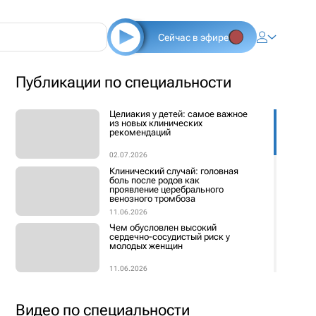
Сейчас в эфире
Публикации по специальности
Целиакия у детей: самое важное
из новых клинических
рекомендаций
02.07.2026
Клинический случай: головная
боль после родов как
проявление церебрального
венозного тромбоза
11.06.2026
Чем обусловлен высокий
сердечно-сосудистый риск у
молодых женщин
11.06.2026
Сердечно-сосудистые риски при
ревматологических
заболеваниях
Видео по специальности