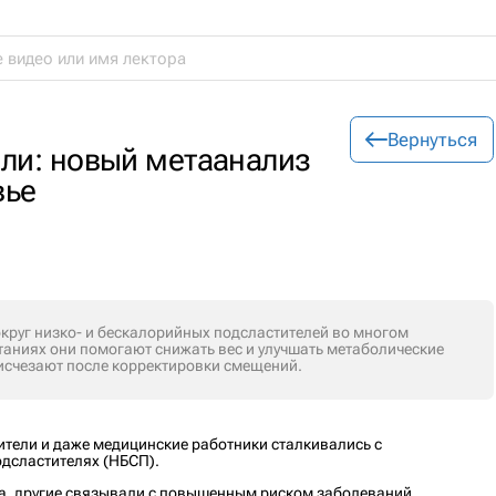
Вернуться
ли: новый метаанализ
вье
круг низко- и бескалорийных подсластителей во многом
таниях они помогают снижать вес и улучшать метаболические
 исчезают после корректировки смещений.
бители и даже медицинские работники сталкивались с
дсластителях (НБСП).
са, другие связывали с повышенным риском заболеваний.