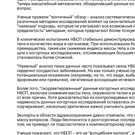
Теперь масштабный метаанализ, объединивший данные из де
вопрос.
Ученые провели "зонтичный" обзор – анализ систематическ
различные методики исследований влияют на окончательн
"наивные" подходы, которые не учитывают все возможные
предвзятость" методами, которые предлагают более точную
В клинических испытаниях НБСП стабильно демонстрировал
тела и количество жира в организме. При использовании 
преимущества, такие как снижение индекса массы тела и с
шла о когортных исследованиях, отслеживающих большие 
становилась более сложной.
"Наивный" анализ таких данных часто показывал связь НБ
сердечно-сосудистых заболеваний. Но как только ученые 
потенциальные искажения (например, на то, что люди, вы
здоровьем или привычки), негативные ассоциации исчезал
Более того, "скорректированные" данные когортных иссле
НБСП, включая снижение массы тела, окружности талии и 
от всех причин. Хотя доказательства из контролируемых и
надежность данных когортных исследований оставалась оче
подчеркивает, насколько критически важно учитывать диз
Эксперты в области здравоохранения давно отмечали, что
массу вопросов. Люди беспокоятся о долгосрочных послед
том, не приведут ли подсластители к компенсаторному пер
Ученые признают, что НБСП – это не "волшебная пилюля", а