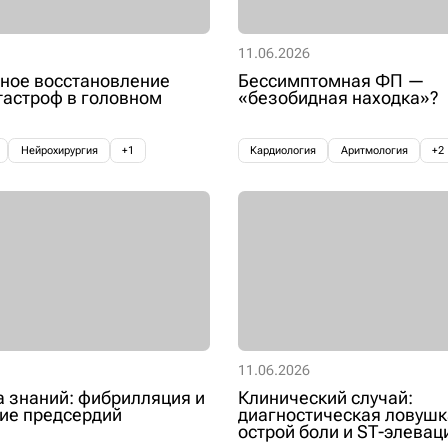
11.06.2026
ное восстановление
Бессимптомная ФП —
тастроф в головном
«безобидная находка»?
Нейрохирургия
+1
Кардиология
Аритмология
+2
11.06.2026
 знаний: фибрилляция и
Клинический случай:
ие предсердий
диагностическая ловушк
острой боли и ST-элевац