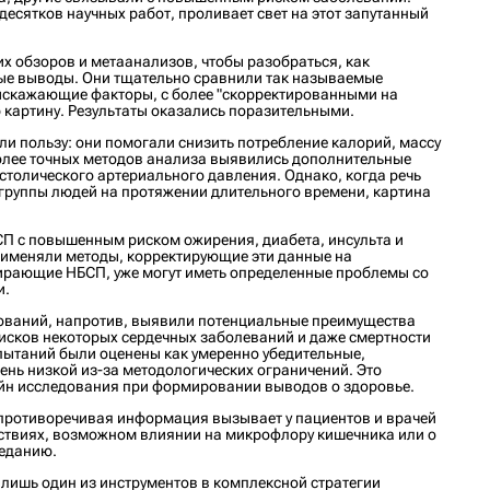
сятков научных работ, проливает свет на этот запутанный
их обзоров и метаанализов, чтобы разобраться, как
ые выводы. Они тщательно сравнили так называемые
 искажающие факторы, с более "скорректированными на
 картину. Результаты оказались поразительными.
и пользу: они помогали снизить потребление калорий, массу
более точных методов анализа выявились дополнительные
истолического артериального давления. Однако, когда речь
группы людей на протяжении длительного времени, картина
СП с повышенным риском ожирения, диабета, инсульта и
применяли методы, корректирующие эти данные на
бирающие НБСП, уже могут иметь определенные проблемы со
и.
дований, напротив, выявили потенциальные преимущества
рисков некоторых сердечных заболеваний и даже смертности
спытаний были оценены как умеренно убедительные,
нь низкой из-за методологических ограничений. Это
айн исследования при формировании выводов о здоровье.
 противоречивая информация вызывает у пациентов и врачей
ствиях, возможном влиянии на микрофлору кишечника или о
ееданию.
 лишь один из инструментов в комплексной стратегии