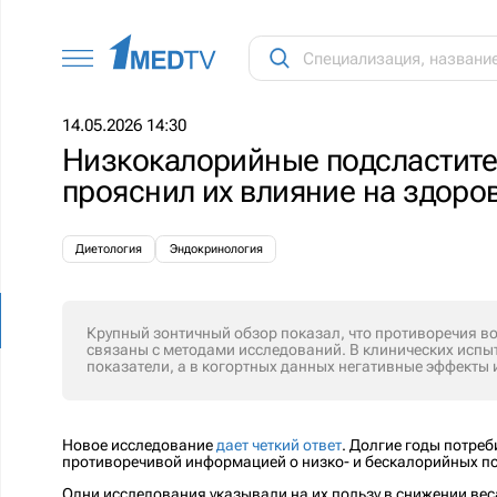
14.05.2026 14:30
Низкокалорийные подсластите
прояснил их влияние на здоро
Диетология
Эндокринология
Крупный зонтичный обзор показал, что противоречия во
связаны с методами исследований. В клинических испы
показатели, а в когортных данных негативные эффекты
Новое исследование
дает четкий ответ
. Долгие годы потре
противоречивой информацией о низко- и бескалорийных по
Одни исследования указывали на их пользу в снижении ве