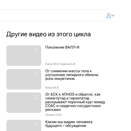
Другие видео из этого цикла
Поколение ВАЛЛ-И
Ежов М.В.
Тюрина А.В.
От снижения массы тела к
улучшению липидного обмена:
роль инкретинов
Ежов М.В.
От БСК к АПНОЭ и обратно: как
семаглутид и тирзепатид
раскрывают порочный круг между
СОАС и сердечно-сосудистыми
рисками
Литвин А.Ю.
Каким мы видим человека
будущего – обсуждение