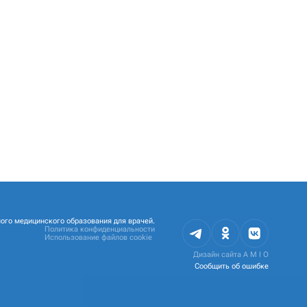
Ожирение – якорь внутренней
медицины
Фадеев В.В.
Родионов А.В.
От печени к сердцу: клиническая
значимость оси
кардиометаболического риска
Матевосов Д.Ю.
Физиология питания.
Возможности препарата по
коррекции тела
Оранская А.Н.
Гипертония-все умеют лечить,
почему же нет успеха?
Сергиенко И.В.
ого медицинского образования для врачей.
Политика конфиденциальности
Хрустальное сердце. УФОлоги
Использование файлов cookie
против НЛО
Дизайн сайта
A M I O
Сообщить об ошибке
Сергиенко И.В.
Тимощенко Е.С.
+2
Липитензия при
метаболическом синдроме:
прямой путь к атеросклерозу и