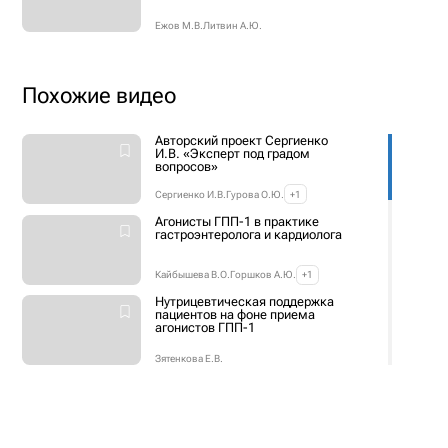
Ежов М.В.
Литвин А.Ю.
Похожие видео
Авторский проект Сергиенко
И.В. «Эксперт под градом
вопросов»
Сергиенко И.В.
Гурова О.Ю.
+1
Агонисты ГПП-1 в практике
гастроэнтеролога и кардиолога
Кайбышева В.О.
Горшков А.Ю.
+1
Нутрицевтическая поддержка
пациентов на фоне приема
агонистов ГПП-1
Зятенкова Е.В.
Клинический случай. Лихорадка
у коморбидного пациента –
трудности диагностики и терапии
Адашева Т.В.
Болиева Л.З.
+1