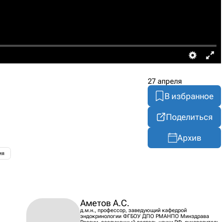
27 апреля
В избранное
Поделиться
Архив
ия
Аметов А.С.
д.м.н., профессор, заведующий кафедрой
эндокринологии ФГБОУ ДПО РМАНПО Минздрава