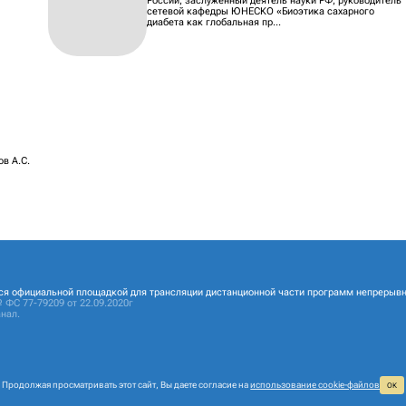
России, заслуженный деятель науки РФ, руководитель
сетевой кафедры ЮНЕСКО «Биоэтика сахарного
диабета как глобальная пр...
ов А.С.
ся официальной площадкой для трансляции дистанционной части программ непрерывн
 ФС 77-79209 от 22.09.2020г
нал.
Продолжая просматривать этот сайт, Вы даете согласие на
использование cookie‑файлов
ОК