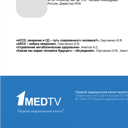
ФГБУ «НМИЦК им. ак. Е.И. Чазова» Минздрава
России, Директор НОА
«АССЗ, ожирение и СД – путь современного человека?».
Сергиенко И.В.
«ABCD – азбука ожирения».
Сергиенко И.В.
«Управление метаболическим здоровьем».
Аметов А.С.
«Каким мы видим человека будущего – обсуждение».
Сергиенко И.В., Амет
Первый медицинский канал являет
Свидетельство о регистрации ЭЛ №
© 1Med.TV Первый медицинский ка