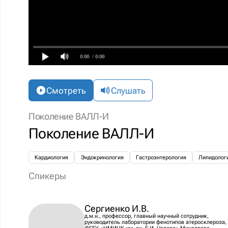
0:00
/ 0:00
Смотреть
Слушать
Поколение ВАЛЛ-И
Поколение ВАЛЛ-И
Кардиология
Эндокринология
Гастроэнтерология
Липидолог
Спикеры
Сергиенко И.В.
д.м.н., профессор, главный научный сотрудник,
руководитель лаборатории фенотипов атеросклероза,