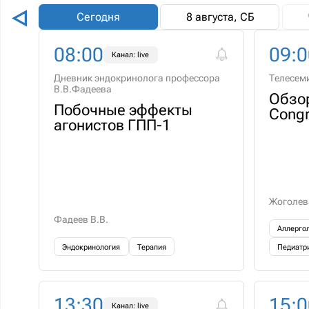
Сегодня
8 августа, СБ
08:00
09:0
Канал: live
Дневник эндокринолога профессора
Телесем
В.В.Фадеева
Обзор
Побочные эффекты
Congr
агонистов ГПП-1
Жоголев
Фадеев В.В.
Аллерго
Эндокринология
Терапия
Педиатр
13:30
15:0
Канал: live