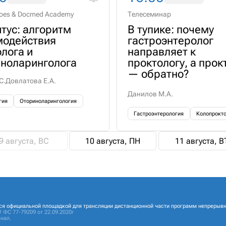
roes & Docmed Academy
Телесеминар
тус: алгоритм
В тупике: почему
модействия
гастроэнтеролог
лога и
направляет к
иноларинголога
проктологу, а прок
— обратно?
С.
Довлатова Е.А.
Данилов М.А.
гия
Оториноларингология
Гастроэнтерология
Колопрокт
9 августа, ВС
10 августа, ПН
11 августа, В
ся официальной площадкой для трансляции дистанционной части программ непрерывн
 ФС 77-79209 от 22.09.2020г
нал.