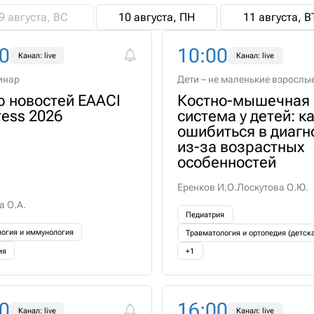
9 августа, ВС
10 августа, ПН
11 августа, В
0
10:00
Канал: live
Канал: live
инар
Дети – не маленькие взрослы
 новостей EAACI
Костно-мышечная
ess 2026
система у детей: к
ошибиться в диагн
из-за возрастных
особенностей
Еренков И.О.
Лоскутова О.Ю.
а О.А.
Педиатрия
логия и иммунология
Травматология и ортопедия (детск
ия
+1
0
16:00
Канал: live
Канал: live