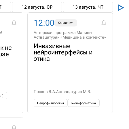
Т
12 августа, СР
13 августа, ЧТ
12:00
Канал: live
е!
Авторская программа Марины
Аствацатурян «Медицина в контексте»
Инвазивные
ак не
нейроинтерфейсы и
озе
этика
Попков В.А.
Аствацатурян М.З.
ая)
Нейрофизиология
Биоинформатика