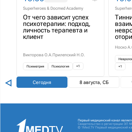
Superheroes & Docmed Academy
Superhe
От чего зависит успех
Тинни
психотерапии: подход,
взаи
личность терапевта и
невро
клиент
отор
Носко А.
Викторова О.А.
Прилепский Н.О.
Невроло
+1
Психиатрия
Психология
+1
Сегодня
8 августа, СБ
Первый медицинский канал являет
Свидетельство о регистрации ЭЛ №
© 1Med.TV Первый медицинский ка