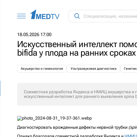
18.05.2026 17:00
Искусственный интеллект помо
bifida у плода на ранних срок
Акушерство и гинекология
Ультразвуковая диагностика
Генетик
Совместная разработка Яндекса и НМИЦ акушерства и г
искусственный интеллект для раннего выявления spina b
Диагностировать врожденные дефекты нервной трубки
(spi
Однако благодаря совместной разработке Яндекса и
НМИЦ 