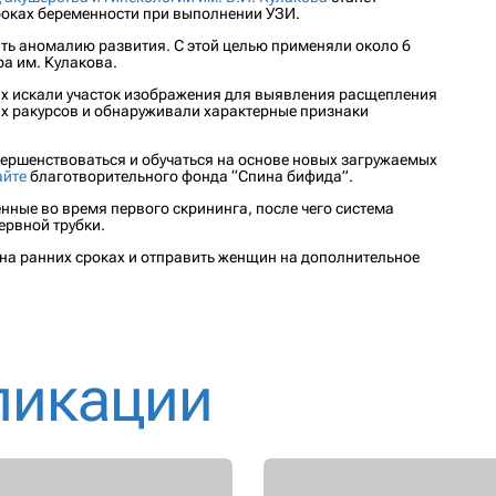
роках беременности при выполнении УЗИ.
ять аномалию развития. С этой целью применяли около 6
а им. Кулакова.
их искали участок изображения для выявления расщепления
ых ракурсов и обнаруживали характерные признаки
вершенствоваться и обучаться на основе новых загружаемых
айте
благотворительного фонда “Спина бифида”.
енные во время первого скрининга, после чего система
ервной трубки.
на ранних сроках и отправить женщин на дополнительное
ликации