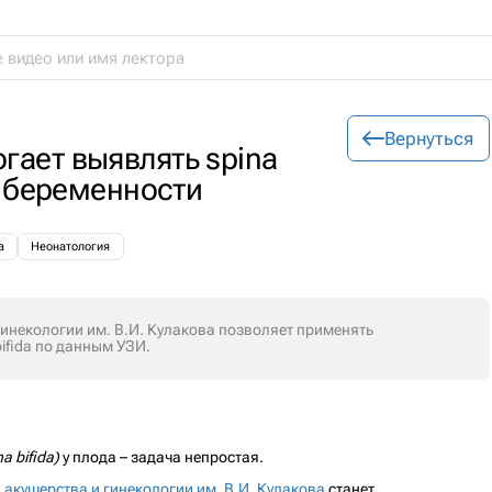
Вернуться
гает выявлять spina
ах беременности
а
Неонатология
инекологии им. В.И. Кулакова позволяет применять
ifida по данным УЗИ.
na bifida)
у плода – задача непростая.
акушерства и гинекологии им. В.И. Кулакова
станет