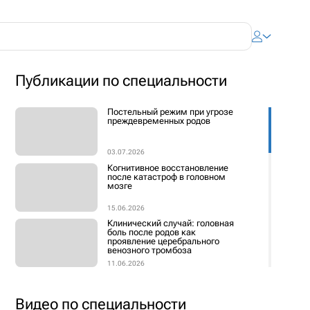
Публикации по специальности
Постельный режим при угрозе
преждевременных родов
03.07.2026
Когнитивное восстановление
после катастроф в головном
мозге
15.06.2026
Клинический случай: головная
боль после родов как
проявление церебрального
венозного тромбоза
11.06.2026
Ситуационная задача: боль и
отек нижней конечности
Видео по специальности