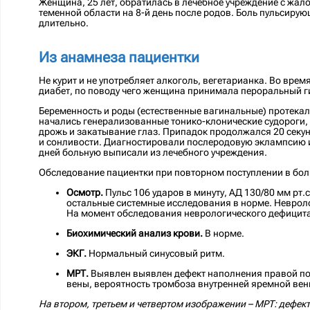
Женщина, 25 лет, обратилась в лечебное учреждение с жало
теменной области на 8-й день после родов. Боль пульсиру
длительно.
Из анамнеза пациентки
Не курит и не употребляет алкоголь, вегетарианка. Во вр
диабет, по поводу чего женщина принимала пероральный г
Беременность и роды (естественные вагинальные) протекал
начались генерализованные тонико-клонические судороги, п
дрожь и закатывание глаз. Припадок продолжался 20 секун
и сонливости. Диагностировали послеродовую эклампсию и
дней больную выписали из лечебного учреждения.
Обследование пациентки при повторном поступлении в бол
Осмотр.
Пульс 106 ударов в минуту, АД 130/80 мм рт.
остальные системные исследования в норме. Невролог
На момент обследования неврологического дефицита
Биохимический анализ крови.
В норме.
ЭКГ.
Нормальный синусовый ритм.
МРТ.
Выявлен выявлен дефект наполнения правой поп
вены, вероятность тромбоза внутренней яремной вен
На втором, третьем и четвертом изображении – МРТ: дефек