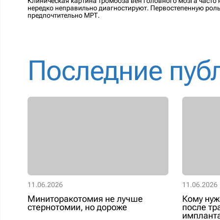
Клиническая картина тромбоза вен головного мозга часто н
нередко неправильно диагностируют. Первостепенную рол
предпочтительно МРТ.
Последние пуб
11.06.2026
11.06.2026
Миниторакотомия не лучше
Кому нуж
стернотомии, но дороже
после тр
импланта