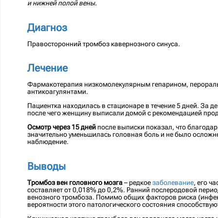
и нижней полой вены.
Диагноз
Правосторонний тромбоз кавернозного синуса.
Лечение
Фармакотерапия низкомолекулярным гепарином, перорал
антикоагулянтами.
Пациентка находилась в стационаре в течение 5 дней. За д
после чего женщину выписали домой с рекомендацией про
Осмотр через 15 дней
после выписки показал, что благода
значительно уменьшилась головная боль и не было осложн
наблюдение.
Выводы
Тромбоз вен головного мозга
– редкое
заболевание
, его ч
составляет от 0,018% до 0,2%. Ранний послеродовой пери
венозного тромбоза. Помимо общих факторов риска (инфе
вероятности этого патологического состояния способствую