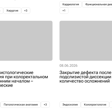
Кардиология
Функциональная диа
я
Хирургия
+3
+1
08.06.2026
истологические
Закрытие дефекта после
я при колоректальном
подслизистой диссекции
анним началом –
количество осложнений
ческие
Патологическая анатомия
+3
Эндоскопия
Колопроктология