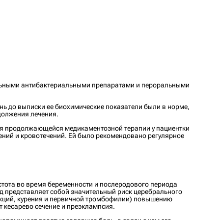
ьными антибактериальными препаратами и пероральными
ень до выписки ее биохимические показатели были в норме,
должения лечения.
ря продолжающейся медикаментозной терапии у пациентки
ений и кровотечений. Ей было рекомендовано регулярное
астота во время беременности и послеродового периода
од представляет собой значительный риск церебрального
кций, курения и первичной тромбофилии) повышению
т кесарево сечение и преэклампсия.