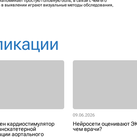
апоминает простую головную боль, в связи с чем его
ь в выявлении играют визуальные методы обследования,
ликации
09.06.2026
ен кардиостимулятор
Нейросети оценивают ЭК
анскатетерной
чем врачи?
ции аортального