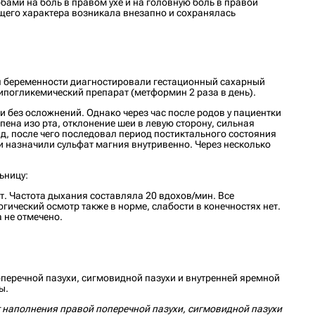
бами на боль в правом ухе и на головную боль в правой
ющего характера возникала внезапно и сохранялась
емя беременности диагностировали гестационный сахарный
ипогликемический препарат (метформин 2 раза в день).
и без осложнений. Однако через час после родов у пациентки
ена изо рта, отклонение шеи в левую сторону, сильная
д, после чего последовал период постиктального состояния
 назначили сульфат магния внутривенно. Через несколько
ьницу:
ст. Частота дыхания составляла 20 вдохов/мин. Все
ический осмотр также в норме, слабости в конечностях нет.
 не отмечено.
еречной пазухи, сигмовидной пазухи и внутренней яремной
ы.
т наполнения правой поперечной пазухи, сигмовидной пазухи