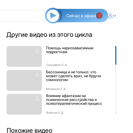
Сейчас в эфире
Другие видео из этого цикла
Помощь наркозависимым
подросткам
Гришкевич С.А.
Бессонница и не только: что
может сделать врач, не будучи
сомнологом
Мотренко С.А.
Влияние афантазии на
психические расстройства и
психотерапевтический процесс
Файнтух Е.Д.
Современный взгляд на
расстройство аутистического
спектра
Похожие видео