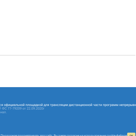
ся официальной площадкой для трансляции дистанционной части программ непрерывн
 ФС 77-79209 от 22.09.2020г
нал.
Продолжая просматривать этот сайт, Вы даете согласие на
использование cookie‑файлов
ОК