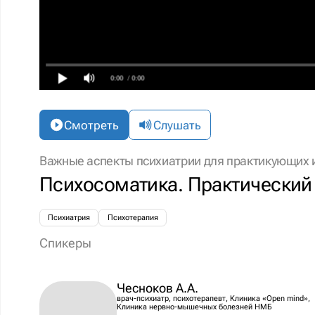
0:00
/ 0:00
Смотреть
Слушать
Важные аспекты психиатрии для практикующих 
Психосоматика. Практический 
Психиатрия
Психотерапия
Спикеры
Чесноков А.А.
врач-психиатр, психотерапевт, Клиника «Open mind»,
Клиника нервно-мышечных болезней НМБ