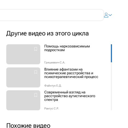
Другие видео из этого цикла
Помощь наркозависимым
подросткам
Гришкевич С.А.
Влияние афантазии на
психические расстройства и
психотерапевтический процесс
Файнтух Е.Д.
Современный взгляд на
расстройство аутистического
спектра
Рангус С.Р.
Тревога и её маски
Похожие видео