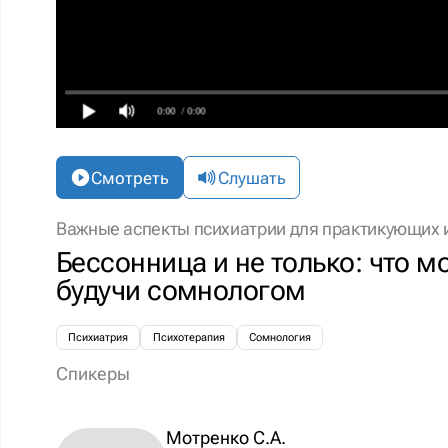
0:00
/ 0:00
Смотреть
Слушать
Важные аспекты психиатрии для практикующих 
Бессонница и не только: что мо
будучи сомнологом
Психиатрия
Психотерапия
Сомнология
Спикеры
Мотренко С.А.