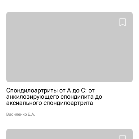
Спондилоартриты от А до С: от
анкилозирующего спондилита до
аксиального спондилоартрита
Василенко Е.А.