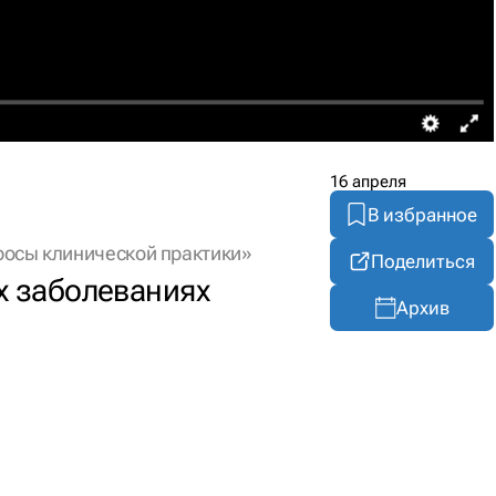
16 апреля
В избранное
росы клинической практики»
Поделиться
х заболеваниях
Архив