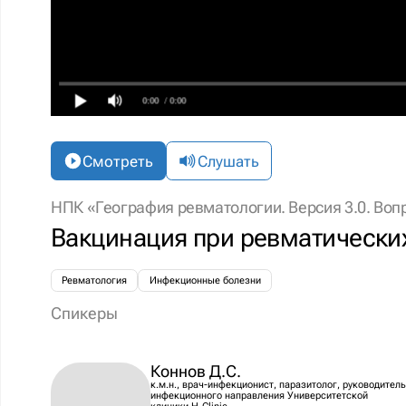
0:00
/ 0:00
Смотреть
Слушать
НПК «География ревматологии. Версия 3.0. Воп
Вакцинация при ревматически
Ревматология
Инфекционные болезни
Спикеры
Коннов Д.С.
к.м.н., врач-инфекционист, паразитолог, руководитель
инфекционного направления Университетской