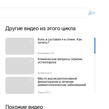
Другие видео из этого цикла
Боль в суставах и в спине. Как
лечить?
Алексеева Л.И.
Клинические вопросы терапии
остеопороза
Кусевич Д.А.
Место высокоинтенсивной
физиотерапии в лечении
ревматологических заболеваний
Рорри М.Л.
Качество жизни пациентов с
поражением кистей при
системных заболеваниях
Похожие видео