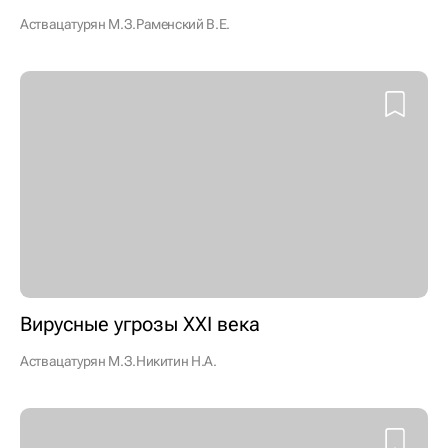
Аствацатурян М.З.
Раменский В.Е.
Вирусные угрозы XXI века
Аствацатурян М.З.
Никитин Н.А.