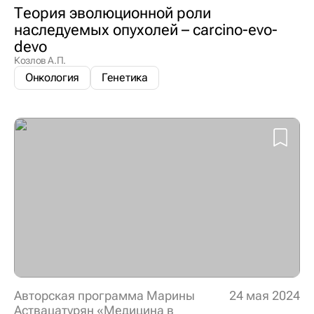
Теория эволюционной роли
наследуемых опухолей – carcino-evo-
devo
Козлов А.П.
Онкология
Генетика
Авторская программа Марины
24 мая 2024
Аствацатурян «Медицина в