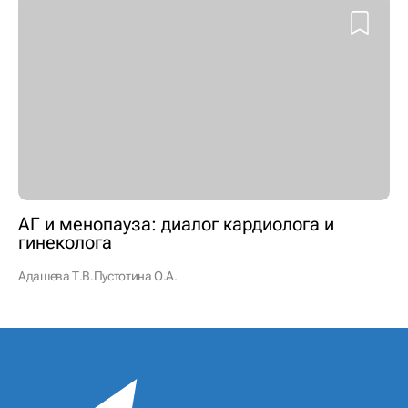
АГ и менопауза: диалог кардиолога и
гинеколога
Адашева Т.В.
Пустотина О.А.