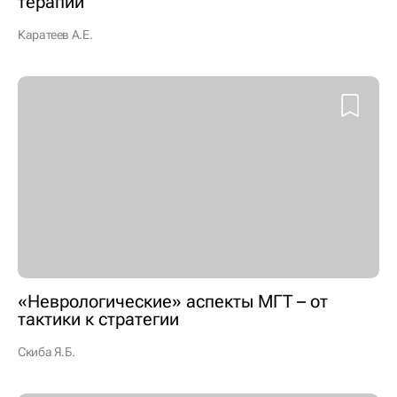
терапии
Каратеев А.Е.
«Неврологические» аспекты МГТ – от
тактики к стратегии
Скиба Я.Б.