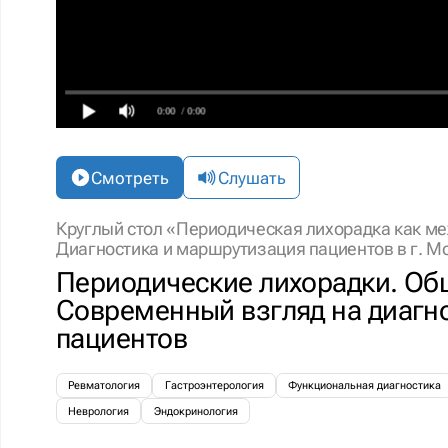
0:00
/ 0:00
Смотреть
Слушать
Круглый стол «Периодическая лихорадка как м
Диагностика и маршрутизация пациентов в г. М
Периодические лихорадки. Об
Современный взгляд на диагно
пациентов
Ревматология
Гастроэнтерология
Функциональная диагностика
Неврология
Эндокринология