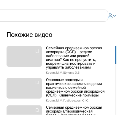
Похожие видео
Семейная средиземноморская
лихорадка (ССЛ) – редкое
заболевание или редкий
диагноз? Как не пропустить,
вовремя диагностировать и
управлять заболеванием
Костик М.М.
Щукина О.Б.
Основные подходы и
практические аспекты ведения
пациентов с семейной
средиземноморской лихорадкой
(ССЛ). Клинические примеры
Костик М.М.
Грабовецкая Ю.Ю.
Семейная средиземноморская
лихорадка/периодическая
болезнь/армянская болезнь.
Много названий для одного
жизнеугрожающего заболевания
Костик М.М.
Есаян А.М.