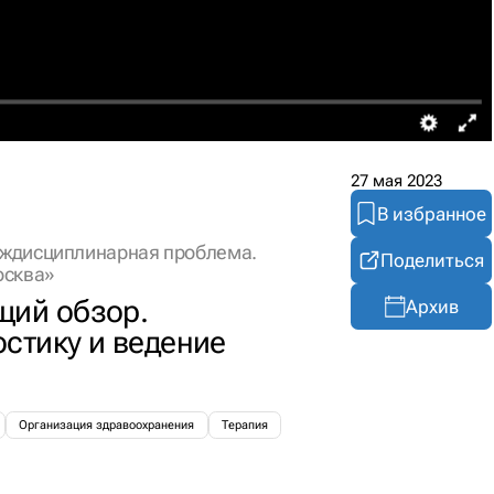
27 мая 2023
В избранное
еждисциплинарная проблема.
Поделиться
осква»
щий обзор.
Архив
стику и ведение
Организация здравоохранения
Терапия