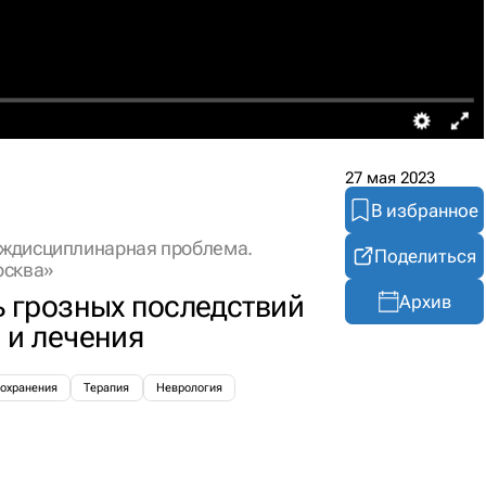
27 мая 2023
В избранное
еждисциплинарная проблема.
Поделиться
осква»
ь грозных последствий
Архив
 и лечения
охранения
Терапия
Неврология