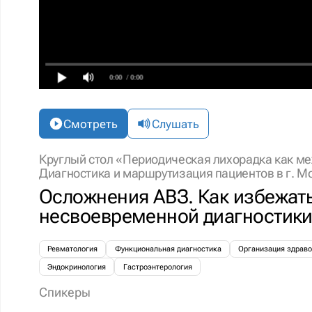
0:00
/ 0:00
Смотреть
Слушать
Круглый стол «Периодическая лихорадка как м
Диагностика и маршрутизация пациентов в г. М
Осложнения АВЗ. Как избежат
несвоевременной диагностики
Ревматология
Функциональная диагностика
Организация здраво
Эндокринология
Гастроэнтерология
Спикеры