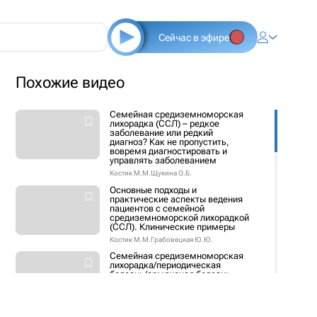
Сейчас в эфире
Похожие видео
Семейная средиземноморская
лихорадка (ССЛ) – редкое
заболевание или редкий
диагноз? Как не пропустить,
вовремя диагностировать и
управлять заболеванием
Костик М.М.
Щукина О.Б.
Основные подходы и
практические аспекты ведения
пациентов с семейной
средиземноморской лихорадкой
(ССЛ). Клинические примеры
Костик М.М.
Грабовецкая Ю.Ю.
Семейная средиземноморская
лихорадка/периодическая
болезнь/армянская болезнь.
Много названий для одного
жизнеугрожающего заболевания
Костик М.М.
Есаян А.М.