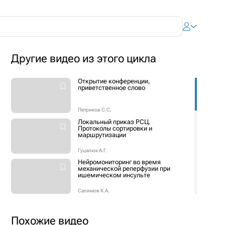
Другие видео из этого цикла
Открытие конференции,
приветственное слово
Петриков С.С.
Локальный приказ РСЦ.
Протоколы сортировки и
маршрутизации
Гуцалюк А.Г.
Нейромониторинг во время
механической реперфузии при
ишемическом инсульте
Салимов К.А.
Церебральный венозный
тромбоз. Что нового?
Похожие видео