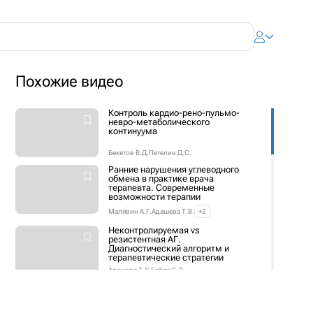
Похожие видео
Контроль кардио-рено-пульмо-
невро-метаболического
континуума
Бекетов В.Д.
Петелин Д.С.
Ранние нарушения углеводного
обмена в практике врача
терапевта. Современные
возможности терапии
Малявин А.Г.
Адашева Т.В.
+2
Неконтролируемая vs
резистентная АГ.
Диагностический алгоритм и
терапевтические стратегии
Адашева Т.В.
Бабак С.Л.
Сердце и легкие вместе
навсегда! Пациент с ХОБЛ и АГ –
кардиолог и пульмонолог в