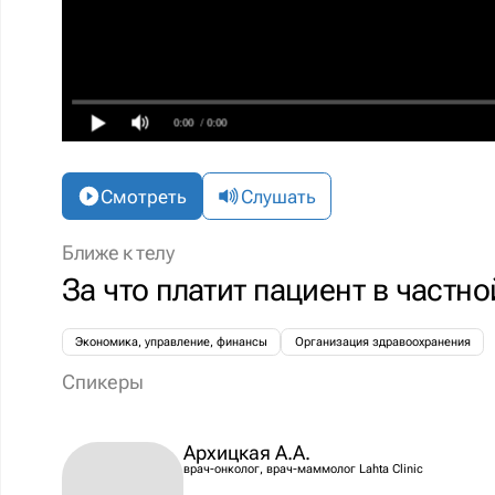
0:00
/ 0:00
Смотреть
Слушать
Ближе к телу
За что платит пациент в частн
Экономика, управление, финансы
Организация здравоохранения
Спикеры
Архицкая А.А.
врач-онколог, врач-маммолог Lahta Clinic