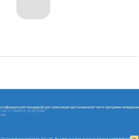
ся официальной площадкой для трансляции дистанционной части программ непрерывн
 ФС 77-79209 от 22.09.2020г
нал.
Продолжая просматривать этот сайт, Вы даете согласие на
использование cookie‑файлов
ОК