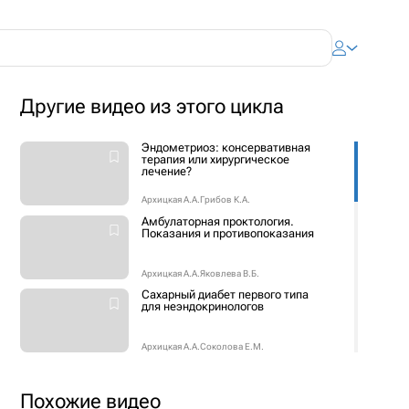
Другие видео из этого цикла
Эндометриоз: консервативная
терапия или хирургическое
лечение?
Архицкая А.А.
Грибов К.А.
Амбулаторная проктология.
Показания и противопоказания
Архицкая А.А.
Яковлева В.Б.
Сахарный диабет первого типа
для неэндокринологов
Архицкая А.А.
Соколова Е.М.
Совместная работа маммолога
и специалиста по грудному
вскармливанию
Похожие видео