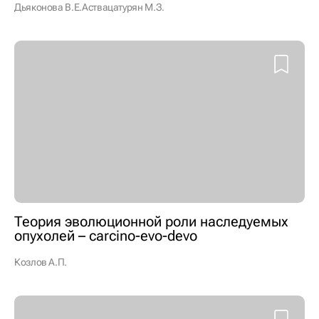
Дьяконова В.Е.
Аствацатурян М.З.
Теория эволюционной роли наследуемых
опухолей – carcino-evo-devo
Козлов А.П.