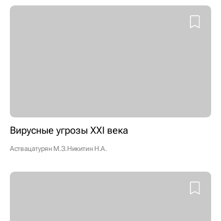
Вирусные угрозы XXI века
Аствацатурян М.З.
Никитин Н.А.