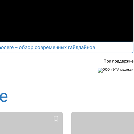
 nocere – обзор современных гайдлайнов
При поддержке
е