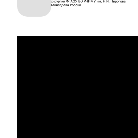
хирургии ФГАОУ ВО РНИМУ им. Н.И. Пирогова
Минздрава России