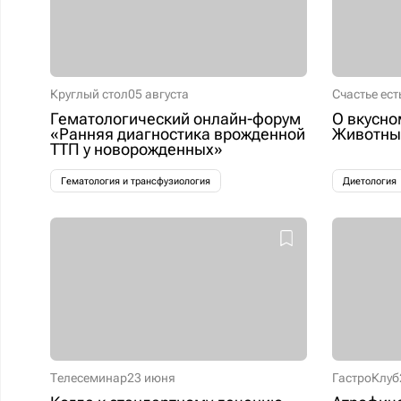
Круглый стол
05 августа
Счастье ест
Гематологический онлайн-форум
О вкусно
«Ранняя диагностика врожденной
Животные
ТТП у новорожденных»
Гематология и трансфузиология
Диетология
Телесеминар
23 июня
ГастроКлуб