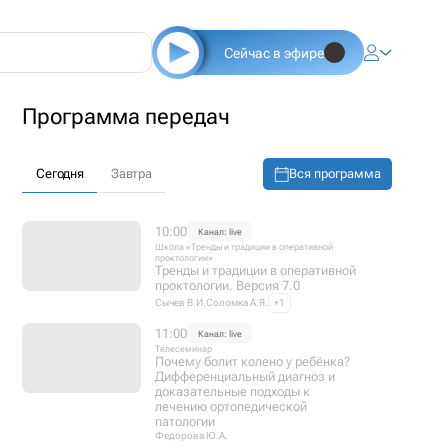
Сейчас в эфире
Программа передач
Вся программа
Сегодня
Завтра
10:00
Канал: live
Школа «Тренды и традиции в оперативной
проктологии»
Тренды и традиции в оперативной
проктологии. Версия 7.0
Сычев В.И.
Соломка А.Я.
+1
11:00
Канал: live
Телесеминар
Почему болит колено у ребёнка?
Дифференциальный диагноз и
доказательные подходы к
лечению ортопедической
патологии
Федорова Ю.А.