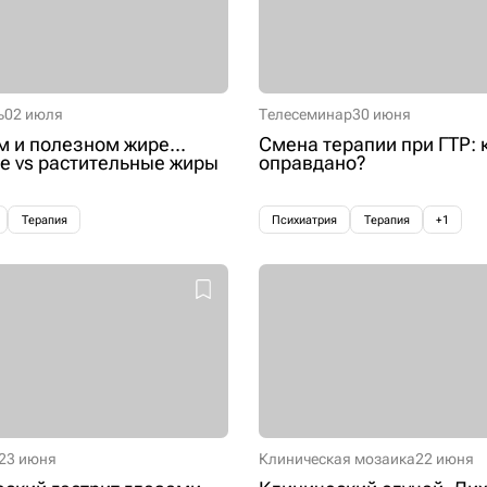
ь
02 июля
Телесеминар
30 июня
м и полезном жире...
Смена терапии при ГТР: 
 vs растительные жиры
оправдано?
Терапия
Психиатрия
Терапия
+1
23 июня
Клиническая мозаика
22 июня