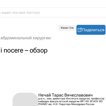
Канал: live
Поделиться
 абдоминальной хирургии:
i nocere – обзор
Нечай Тарас Вячеславович
д.м.н., зам. директора Института хирургии, профессор
кафедры факультетской хирургии №1 ИХ ФГАОУ ВО
РНИМУ им. Н.И. Пирогова Минздрава России