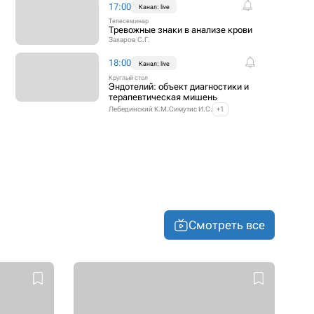
17:00
Канал: live
Телесеминар
Тревожные знаки в анализе крови
Захаров С.Г.
18:00
Канал: live
Круглый стол
Эндотелий: объект диагностики и
терапевтическая мишень
Лебединский К.М.
Симутис И.С.
+1
Смотреть все