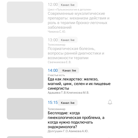
12:00
Канал: live
Цикл «Пульмонология в деталях»
Современные муколитические
препараты: механизм действия и
роль в терапии бронхо-легочных
заболеваний
Чикина С.Ю.
13:00
Канал: live
Телесеминар
Псориатическая болезнь,
вопросы ранней диагностики и
возможности терапии
Свечникова Е.В.
14:00
Канал: live
Счастье есть
Еда как лекарство: железо,
магний, цинк, селен и их пищевые
синергисты
Адашева Т.В.
Клепикова М.В.
15:15
Канал: live
Телесеминар
Бесплодие: когда
гинекологическая проблема, а
когда нужно подключать
эндокринолога?
Долгушин Г.О.
Азимова А.Ю.