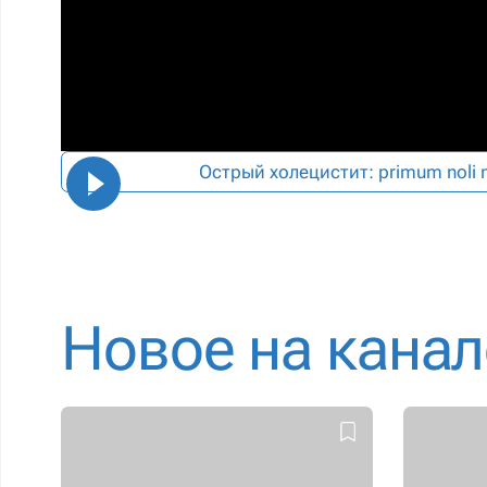
Острый холецистит: primum noli
Новое на канал