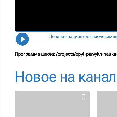
Лечение пациентов с мочекамен
Программа цикла:
/projects/opyt-pervykh-nauka-
Новое на канал