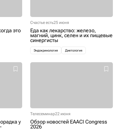
Счастье есть
25 июня
когда это
Еда как лекарство: железо,
магний, цинк, селен и их пищевые
синергисты
Эндокринология
Диетология
Телесеминар
22 июня
орадка у
Обзор новостей EAACI Congress
–
2026