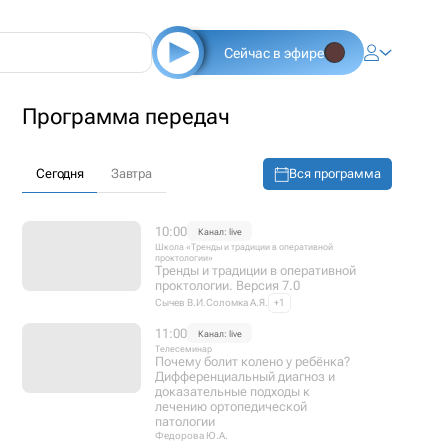
Сейчас в эфире
Программа передач
Вся программа
Сегодня
Завтра
10:00
Канал: live
Школа «Тренды и традиции в оперативной
проктологии»
Тренды и традиции в оперативной
проктологии. Версия 7.0
Сычев В.И.
Соломка А.Я.
+1
11:00
Канал: live
Телесеминар
Почему болит колено у ребёнка?
Дифференциальный диагноз и
доказательные подходы к
лечению ортопедической
патологии
Федорова Ю.А.