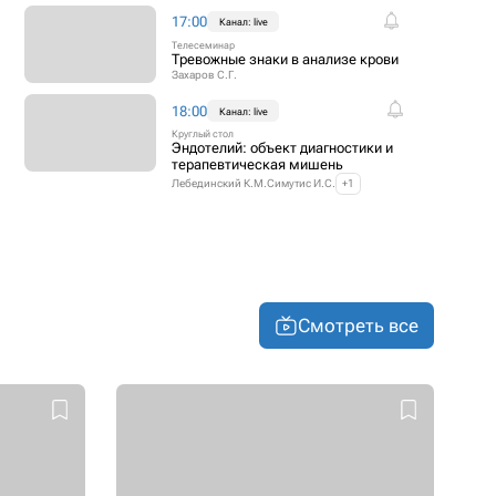
17:00
Канал: live
Телесеминар
Тревожные знаки в анализе крови
Захаров С.Г.
18:00
Канал: live
Круглый стол
Эндотелий: объект диагностики и
терапевтическая мишень
Лебединский К.М.
Симутис И.С.
+1
Смотреть все