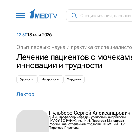
12:30
18 мая 2026
Опыт первых: наука и практика от специалист
Лечение пациентов с мочекам
инновации и трудности
Урология
Нефрология
Хирургия
Лектор
Пульбере Сергей Александрович
д.м.н., профессор кафедры урологии и андрологии
ФГАОУ ВО РНИМУ им. Н.И. Пирогова Минздрава
России, зав. отделением урологии ГКБ№1 им. Н.И.
Пирогова Пирогова