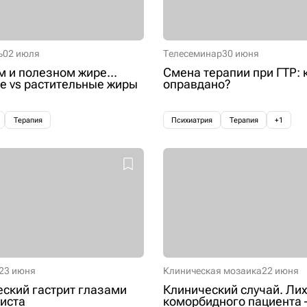
ь
02 июля
Телесеминар
30 июня
м и полезном жире...
Смена терапии при ГТР: 
 vs растительные жиры
оправдано?
Терапия
Психиатрия
Терапия
+1
23 июня
Клиническая мозаика
22 июня
ский гастрит глазами
Клинический случай. Лих
иста
коморбидного пациента 