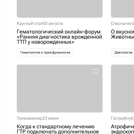
Круглый стол
05 августа
Счастье ест
Гематологический онлайн-форум
О вкусно
«Ранняя диагностика врожденной
Животные
ТТП у новорожденных»
Гематология и трансфузиология
Диетология
Телесеминар
23 июня
ГастроКлуб
Когда к стандартному лечению
Атрофиче
ГТР подключать дополнительное
эндоскоп