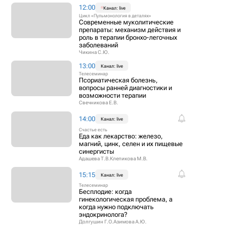
12:00
Канал: live
Цикл «Пульмонология в деталях»
Современные муколитические
препараты: механизм действия и
роль в терапии бронхо-легочных
заболеваний
Чикина С.Ю.
13:00
Канал: live
Телесеминар
Псориатическая болезнь,
вопросы ранней диагностики и
возможности терапии
Свечникова Е.В.
14:00
Канал: live
Счастье есть
Еда как лекарство: железо,
магний, цинк, селен и их пищевые
синергисты
Адашева Т.В.
Клепикова М.В.
15:15
Канал: live
Телесеминар
Бесплодие: когда
гинекологическая проблема, а
когда нужно подключать
эндокринолога?
Долгушин Г.О.
Азимова А.Ю.