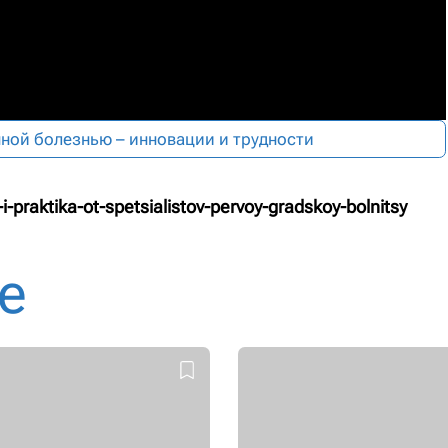
ной болезнью – инновации и трудности
i-praktika-ot-spetsialistov-pervoy-gradskoy-bolnitsy
е