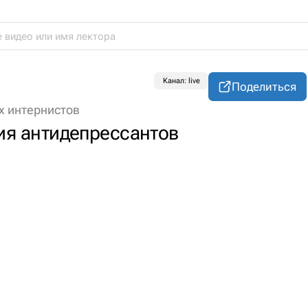
Канал: live
Поделиться
х интернистов
я антидепрессантов