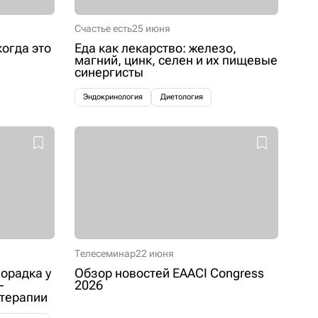
Счастье есть
25 июня
когда это
Еда как лекарство: железо,
магний, цинк, селен и их пищевые
синергисты
Эндокринология
Диетология
Телесеминар
22 июня
орадка у
Обзор новостей EAACI Congress
–
2026
 терапии