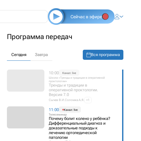
Сейчас в эфире
Программа передач
Вся программа
Сегодня
Завтра
10:00
Канал: live
Школа «Тренды и традиции в оперативной
проктологии»
Тренды и традиции в
оперативной проктологии.
Версия 7.0
Сычев В.И.
Соломка А.Я.
+1
11:00
Канал: live
Телесеминар
Почему болит колено у ребёнка?
Дифференциальный диагноз и
доказательные подходы к
лечению ортопедической
патологии