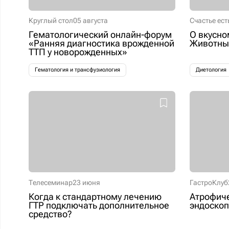
Круглый стол
05 августа
Счастье ест
Гематологический онлайн-форум
О вкусно
«Ранняя диагностика врожденной
Животные
ТТП у новорожденных»
Гематология и трансфузиология
Диетология
Телесеминар
23 июня
ГастроКлуб
Когда к стандартному лечению
Атрофиче
ГТР подключать дополнительное
эндоскоп
средство?