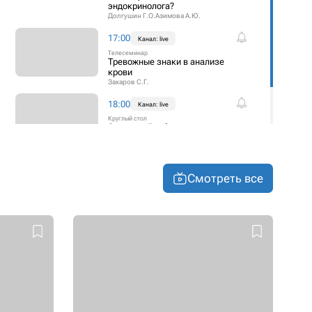
эндокринолога?
Долгушин Г.О.
Азимова А.Ю.
17:00
Канал: live
Телесеминар
Тревожные знаки в анализе
крови
Захаров С.Г.
18:00
Канал: live
Круглый стол
Эндотелий: объект диагностики
и терапевтическая мишень
Лебединский К.М.
Симутис И.С.
+1
Смотреть все