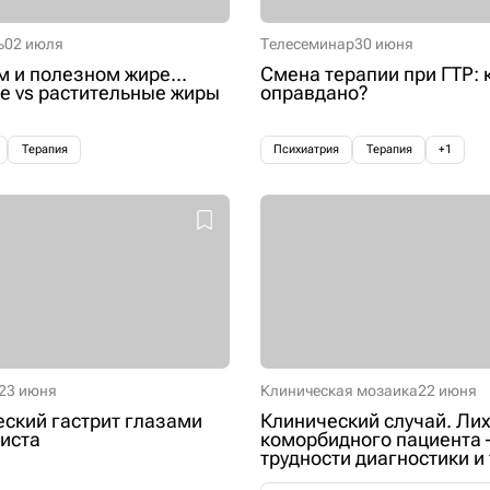
ь
02 июля
Телесеминар
30 июня
м и полезном жире...
Смена терапии при ГТР: 
 vs растительные жиры
оправдано?
Терапия
Психиатрия
Терапия
+1
23 июня
Клиническая мозаика
22 июня
ский гастрит глазами
Клинический случай. Лих
иста
коморбидного пациента 
трудности диагностики и