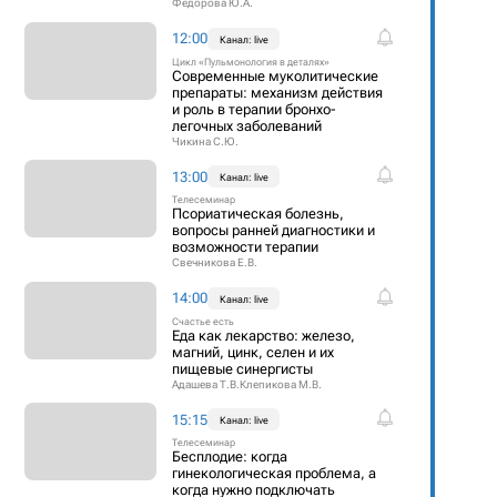
Федорова Ю.А.
12:00
Канал: live
Цикл «Пульмонология в деталях»
Современные муколитические
препараты: механизм действия
и роль в терапии бронхо-
легочных заболеваний
Чикина С.Ю.
13:00
Канал: live
Телесеминар
Псориатическая болезнь,
вопросы ранней диагностики и
возможности терапии
Свечникова Е.В.
14:00
Канал: live
Счастье есть
Еда как лекарство: железо,
магний, цинк, селен и их
пищевые синергисты
Адашева Т.В.
Клепикова М.В.
15:15
Канал: live
Телесеминар
Бесплодие: когда
гинекологическая проблема, а
когда нужно подключать