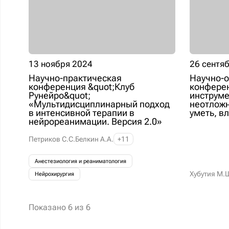
13 ноября 2024
26 сентя
Научно-практическая
Научно-
конференция &quot;Клуб
конфере
Рунейро&quot;
инструме
«Мультидисциплинарный подход
неотложн
в интенсивной терапии в
уметь, в
нейрореанимации. Версия 2.0»
Петриков С.С.
Белкин А.А.
+11
Анестезиология и реаниматология
Хубутия М.
Нейрохирургия
Показано
6
из
6