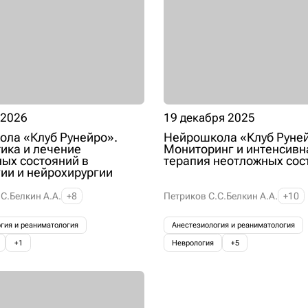
 2026
19 декабря 2025
ла «Клуб Рунейро».
Нейрошкола «Клуб Руней
ика и лечение
Мониторинг и интенсивн
ых состояний в
терапия неотложных сос
ии и нейрохирургии
С.
Белкин А.А.
+8
Петриков С.С.
Белкин А.А.
+10
гия и реаниматология
Анестезиология и реаниматология
+1
Неврология
+5