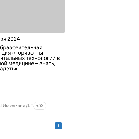
бря 2024
образовательная
нция «Горизонты
нтальных технологий в
ой медицине – знать,
ладеть»
Ш.
Иоселиани Д.Г.
+52
1