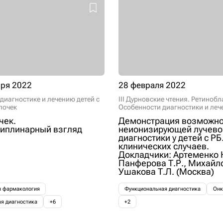
бря 2022
28 февраля 2022
 диагностике и лечению детей с
III Дурновские чтения. Ретиноб
почек
Особенности диагностики и леч
чек.
Демонстрация возможно
иплинарный взгляд
неионизирующей лучево
диагностики у детей с РБ
клинических случаев.
Докладчики: Артеменко 
Панферова Т.Р., Михайло
Ушакова Т.Л. (Москва)
я фармакология
Функциональная диагностика
Онк
я диагностика
+6
+2