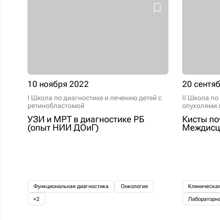
10 ноября 2022
20 сентя
I Школа по диагностике и лечению детей с
II Школа по
ретинобластомой
опухолями 
УЗИ и МРТ в диагностике РБ
Кисты по
(опыт НИИ ДОиГ)
Междисц
Функциональная диагностика
Онкология
Клиническа
+2
Лабораторна