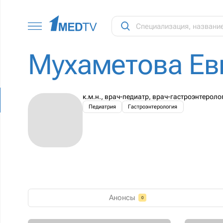
Мухаметова Ев
к.м.н., врач-педиатр, врач-гастроэнтерол
Педиатрия
Гастроэнтерология
Анонсы
0