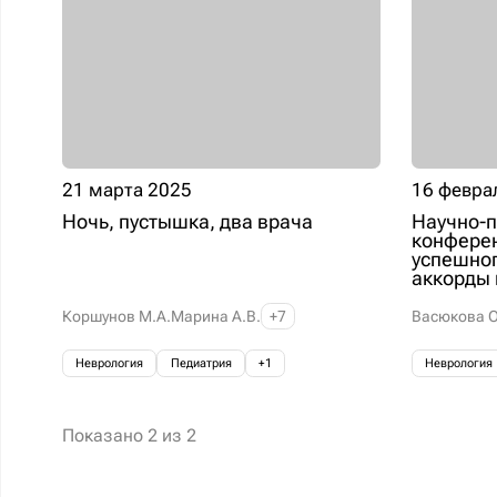
21 марта 2025
16 февра
Ночь, пустышка, два врача
Научно-п
конферен
успешног
аккорды 
Коршунов М.А.
Марина А.В.
+7
Васюкова О
Неврология
Педиатрия
+1
Неврология
Показано
2
из
2