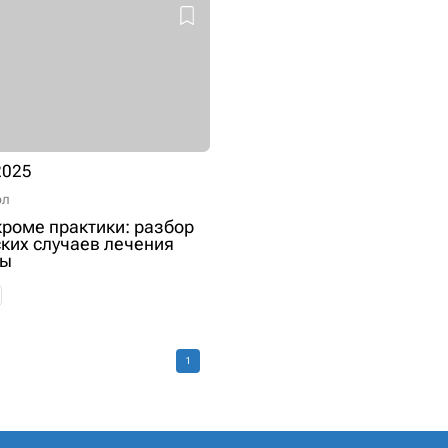
2025
ол
кроме практики: разбор
ких случаев лечения
мы
1