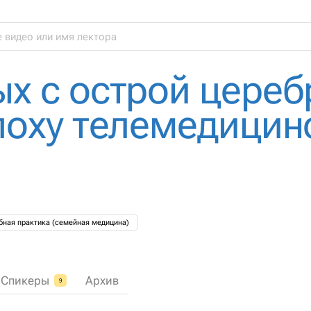
ых с острой цере
поху телемедицин
бная практика (семейная медицина)
Спикеры
Архив
9