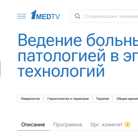
Ведение больн
патологией в э
технологий
Неврология
Геронтология и гериатрия
Терапия
Общая враче
Описание
Программа
Орг. комитет
1