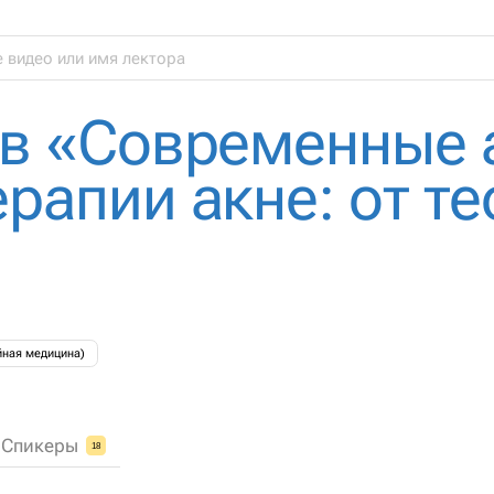
ов «Современные 
рапии акне: от те
йная медицина)
Спикеры
18