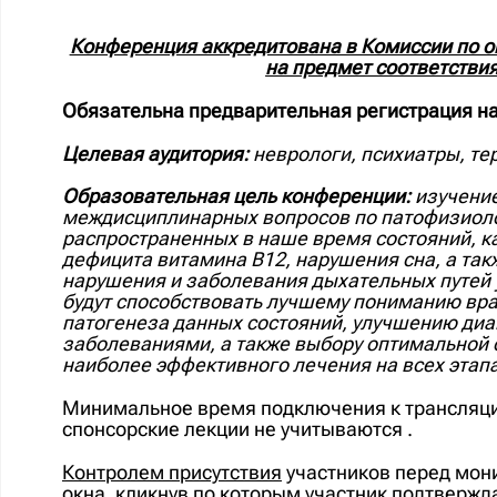
Конференция аккредитована в Комиссии по 
на предмет соответстви
Обязательна предварительная регистрация н
Целевая аудитория:
неврологи, психиатры, те
Образовательная цель конференции:
изучение
междисциплинарных вопросов по патофизиолог
распространенных в наше время состояний, как
дефицита витамина В12, нарушения сна, а та
нарушения и заболевания дыхательных путей
будут способствовать лучшему пониманию вра
патогенеза данных состояний, улучшению диа
заболеваниями, а также выбору оптимальной 
наиболее эффективного лечения на всех этап
Минимальное время подключения к трансляци
спонсорские лекции не учитываются .
Контролем присутствия
участников перед мон
окна
,
кликнув по которым
участник
подтвержда