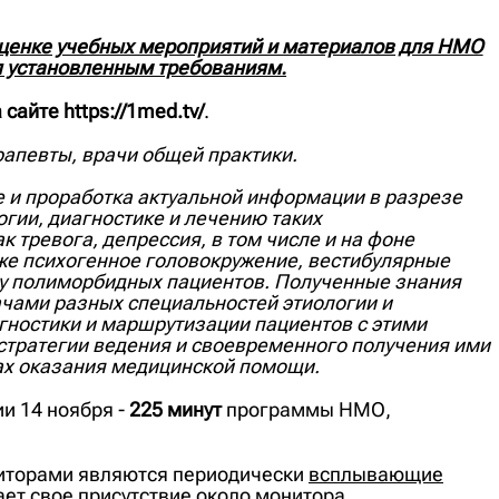
оценке учебных мероприятий и материалов для НМО
я установленным требованиям.
а сайте
https://1med.tv/
.
рапевты, врачи общей практики.
 и проработка актуальной информации в разрезе
ии, диагностике и лечению таких
 тревога, депрессия, в том числе и на фоне
кже психогенное головокружение, вестибулярные
 у полиморбидных пациентов. Полученные знания
чами разных специальностей этиологии и
гностики и маршрутизации пациентов с этими
стратегии ведения и своевременного получения ими
ах оказания медицинской помощи.
и 14 ноября -
225 минут
программы НМО,
иторами являются периодически
всплывающие
ет свое присутствие
около монитора.