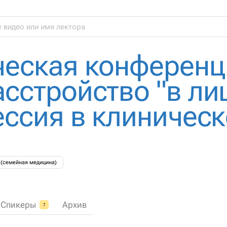
ческая конференц
сстройство "в ли
ессия в клиничес
 (семейная медицина)
Спикеры
Архив
7