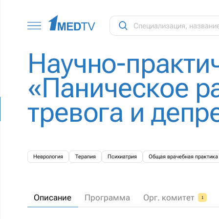
Научно-практи
«Паническое ра
тревога и депр
Неврология
Терапия
Психиатрия
Общая врачебная практика
Описание
Программа
Орг. комитет
1