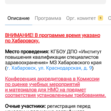
Описание
Программа
Орг. комитет
С
5
ВНИМАНИЕ! В программе время указано
по Хабаровску.
Место проведения:
КГБОУ ДПО «Институт
повышения квалификации специалистов
здравоохранения» МЗ Хабаровского края
(
г. Хабаровск, ул. Краснодарская, д. 9
)
Конференция аккредитована в Комиссии
по оценке учебных мероприятий
и материалов для НМО на предмет
соответствия установленным требованиям.
Очные участники:
регистрация перед