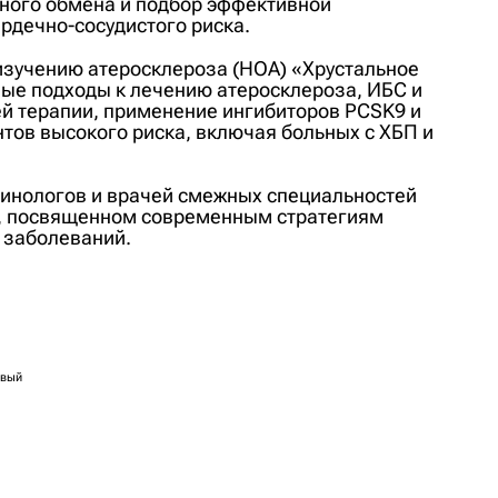
ного обмена и подбор эффективной
рдечно-сосудистого риска.
изучению атеросклероза (НОА) «Хрустальное
ые подходы к лечению атеросклероза, ИБС и
 терапии, применение ингибиторов PCSK9 и
тов высокого риска, включая больных с ХБП и
ринологов и врачей смежных специальностей
е, посвященном современным стратегиям
 заболеваний.