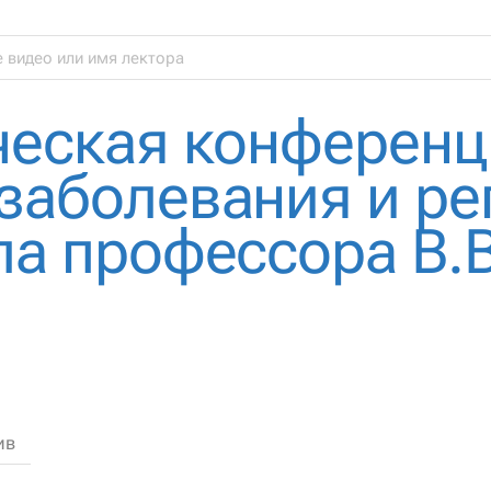
ческая конференц
заболевания и ре
а профессора В.В
ив