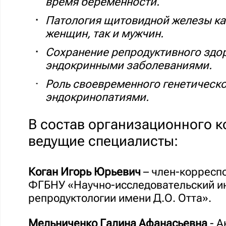
время беременности.
Патология щитовидной железы как
женщин, так и мужчин.
Сохранение репродуктивного здор
эндокринными заболеваниями.
Роль своевременного генетическо
эндокринопатиями.
В состав организационного 
ведущие специалисты:
Коган Игорь Юрьевич
– член-корреспо
ФГБНУ «Научно-исследовательский ин
репродуктологии имени Д.О. Отта».
Мельниченко Галина Афанасьевна
- А