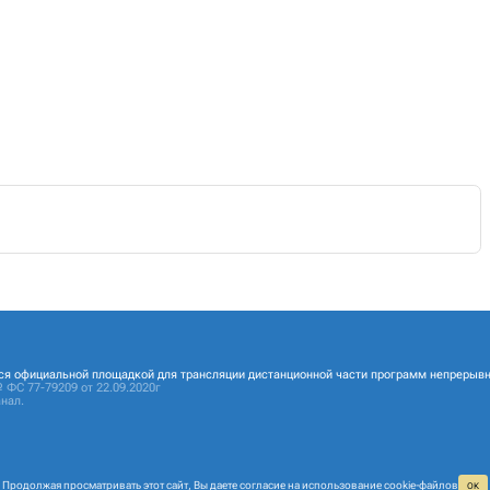
ся официальной площадкой для трансляции дистанционной части программ непрерывн
 ФС 77-79209 от 22.09.2020г
нал.
Продолжая просматривать этот сайт, Вы даете согласие на
использование cookie‑файлов
ОК