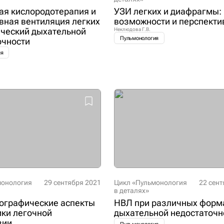
ая кислородотерапия и
УЗИ легких и диафрагмы:
вная вентиляция легких
возможности и перспект
ический дыхательной
Неклюдова Г.В.
Пульмонология
очности
ия
монология
29 сентября 2021
Цикл «Пульмонология
22 сент
в деталях»
ографические аспекты
НВЛ при различных форм
ики легочной
дыхательной недостаточн
зии