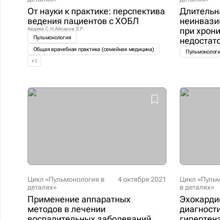
От науки к практике: перспектива
Длительн
ведения пациентов с ХОБЛ
неинвази
при хрон
Авдеев С.Н.
Айсанов З.Р.
Пульмонология
недостат
Общая врачебная практика (семейная медицина)
Пульмонолог
+
1
Цикл «Пульмонология в
4 октября 2021
Цикл «Пуль
деталях»
в деталях»
Применение аппаратных
Эхокарди
методов в лечении
диагност
воспалительных заболеваний
гипертен