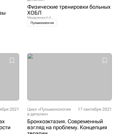
Физические тренировки больных
ивы
ХОБЛ
Мещерякова Н.Н.
Пульмонология
ября 2021
Цикл «Пульмонология
17 сентября 2021
в деталях»
ах
Бронхоэктазия. Современный
ости
взгляд на проблему. Концепция
терапии