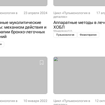
монология в
23 апреля 2024
Цикл «Пульмонология в
17 ап
деталях»
ные муколитические
Аппаратные методы в ле
ы: механизм действия и
ХОБЛ
ерапии бронхо-легочных
Мещерякова Н.Н.
Пульмонология
Физиотерапия
ний
ия
монология в
10 января 2022
Цикл «Пульмонология в
12 окт
деталях»