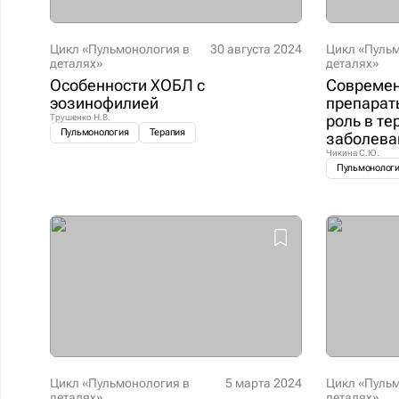
Цикл «Пульмонология в
30 августа 2024
Цикл «Пуль
деталях»
деталях»
Особенности ХОБЛ с
Современ
эозинофилией
препарат
роль в т
Трушенко Н.В.
Пульмонология
Терапия
заболева
Чикина С.Ю.
Пульмонолог
Цикл «Пульмонология в
5 марта 2024
Цикл «Пуль
деталях»
деталях»