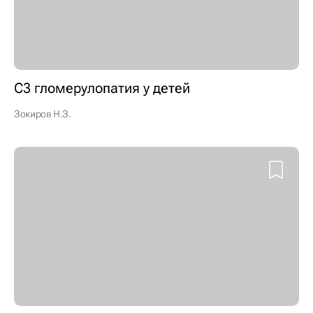
С3 гломерулопатия у детей
Зокиров Н.З.