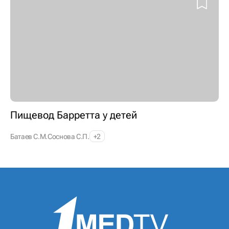
Пищевод Барретта у детей
Батаев С.М.
Соснова С.П.
+2