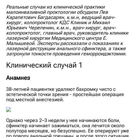
Реальные случаи из клинической практики
малоинвазивной проктологии обсудили Лев
Карапетович Багдасарян, к.м.н, ведущий врач-
хирург, колопроктолог КДС Клиник и Михаил
Юрьевич Черепенин, к.м.н., врач-хирург, врач-
колопроктолог, главный врач, руководитель клиники
лазерной хирургии Медицинского центра Е.
Малышевой. Эксперты рассказали о показаниях к
лазерной деструкции анального сфинктера, а также
затронули тонкости проведения геморроидэктомии.
Клинический случай 1
Анамнез
38-летней пациентке удаляют бахромку чисто с
эстетической точки зрения - простейшая операция
под местной анестезией.
Однако через 2−3 недели у нее начинаются боли,
сфинктер начинает зажиматься, она лечится около
полутора месяцев, но безуспешно. Ее оперируют уже
по поводу анальной трещины, и после этого ситуация