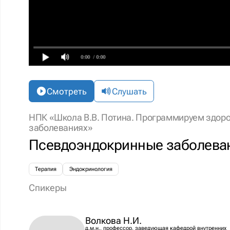
0:00
/ 0:00
Смотреть
Слушать
НПК «Школа В.В. Потина. Программируем здоро
заболеваниях»
Псевдоэндокринные заболева
Терапия
Эндокринология
Спикеры
Волкова Н.И.
д.м.н., профессор, заведующая кафедрой внутренних