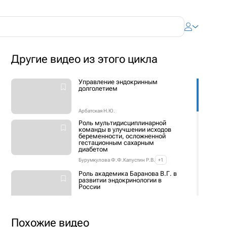
Другие видео из этого цикла
Управление эндокринным
долголетием
Арбатская Н.Ю.
Роль мультидисциплинарной
команды в улучшении исходов
беременности, осложненной
гестационным сахарным
диабетом
Бурумкулова Ф.Ф.
Капустин Р.В.
+1
Роль академика Баранова В.Г. в
развитии эндокринологии в
России
Ворохобина Н.В.
Инциденталомы надпочечников:
Похожие видео
современные подходы к