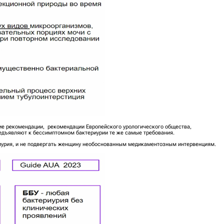
е рекомендации, рекомендации Европейского урологического общества,
едъявляют к бессимптомном бактериурии те же самые требования.
ериурия, и не подвергать женщину необоснованным медикаментозным интервенциям.