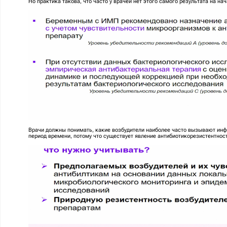
Но практика такова, что часто у врачей нет этого самого результата на 
Врачи должны понимать, какие возбудители наиболее часто вызывают инфе
период времени, потому что существует явление антибиотикорезистентност