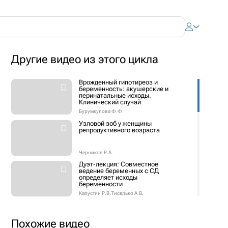
Другие видео из этого цикла
Врожденный гипотиреоз и
беременность: акушерские и
перинатальные исходы.
Клинический случай
Бурумкулова Ф.Ф.
Узловой зоб у женщины
репродуктивного возраста
Черников Р.А.
Дуэт-лекция: Совместное
ведение беременных с СД
определяет исходы
беременности
Капустин Р.В.
Тиселько А.В.
Подготовка женщин с
ожирением к протоколам ЭКО
Похожие видео