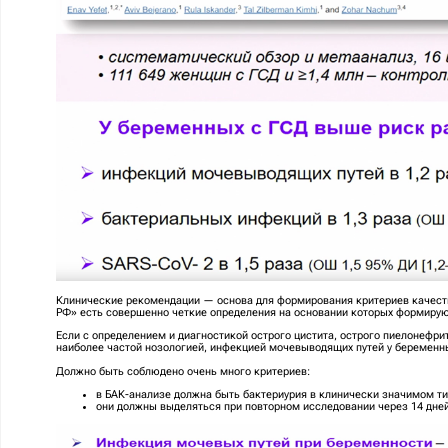
Клинические рекомендации — основа для формирования критериев качест
РФ» есть совершенно четкие определения на основании которых формирую
Если с определением и диагностикой острого цистита, острого пиелонефри
наиболее частой нозологией, инфекцией мочевыводящих путей у беременн
Должно быть соблюдено очень много критериев:
в БАК-анализе должна быть бактериурия в клинически значимом т
они должны выделяться при повторном исследовании через 14 дней