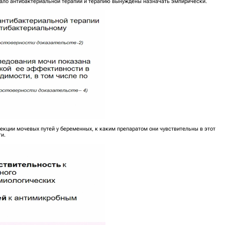
начало антибактериальной терапии и терапию вынуждены назначать эмпирически.
кции мочевых путей у беременных, к каким препаратом они чувствительны в этот
и.