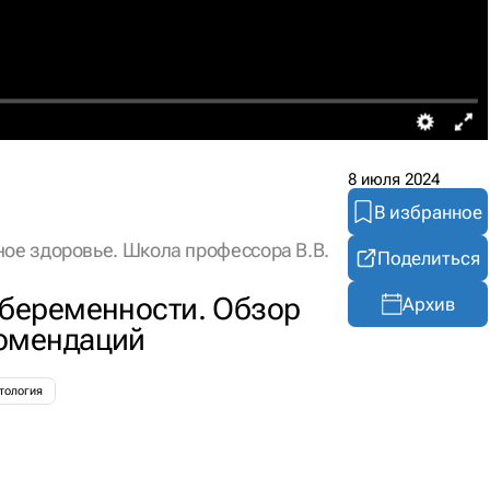
8 июля 2024
В избранное
ое здоровье. Школа профессора В.В.
Поделиться
 беременности. Обзор
Архив
комендаций
тология