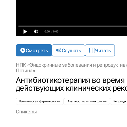
0:00
/ 0:00
Смотреть
Слушать
Читать
НПК «Эндокринные заболевания и репродуктивн
Потина»
Антибиотикотерапия во время
действующих клинических ре
Клиническая фармакология
Акушерство и гинекология
Репродук
Спикеры