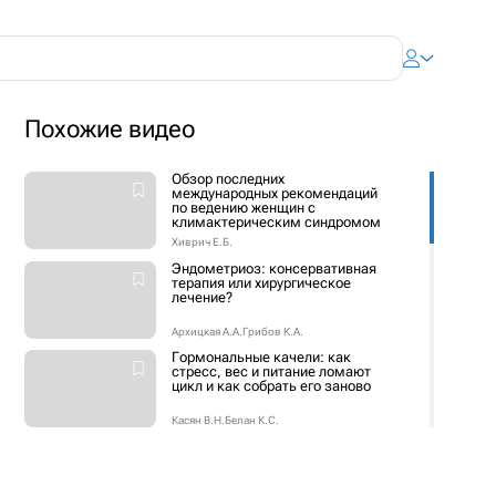
Похожие видео
Обзор последних
международных рекомендаций
по ведению женщин с
климактерическим синдромом
Хиврич Е.Б.
Эндометриоз: консервативная
терапия или хирургическое
лечение?
Архицкая А.А.
Грибов К.А.
Гормональные качели: как
стресс, вес и питание ломают
цикл и как собрать его заново
Касян В.Н.
Белан К.С.
Два эксперта – одна цель: как
сохранить энергию и здоровье
женщины после 40