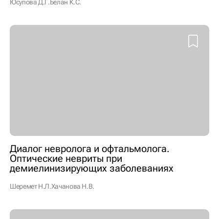
Юсупова Д.Г.
Белан К.С.
Диалог невролога и офтальмолога.
Оптические невриты при
демиелинизирующих заболеваниях
Шеремет Н.Л.
Хачанова Н.В.