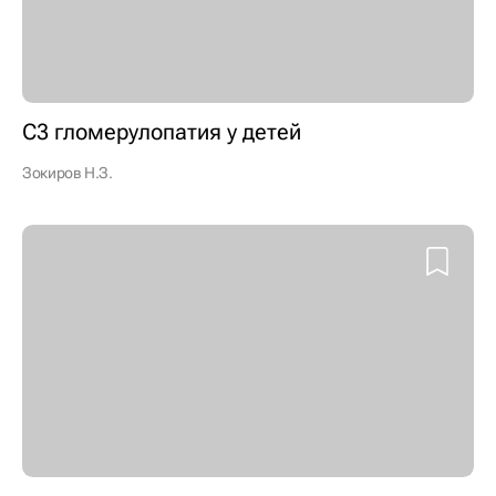
С3 гломерулопатия у детей
Зокиров Н.З.