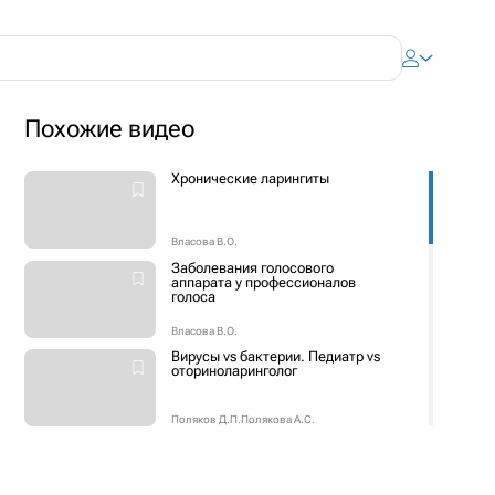
Похожие видео
Хронические ларингиты
Власова В.О.
Заболевания голосового
аппарата у профессионалов
голоса
Власова В.О.
Вирусы vs бактерии. Педиатр vs
оториноларинголог
Поляков Д.П.
Полякова А.С.
Головокружительный
вестибулярный аппарат, или
Cамая частая причина
системного головокружения