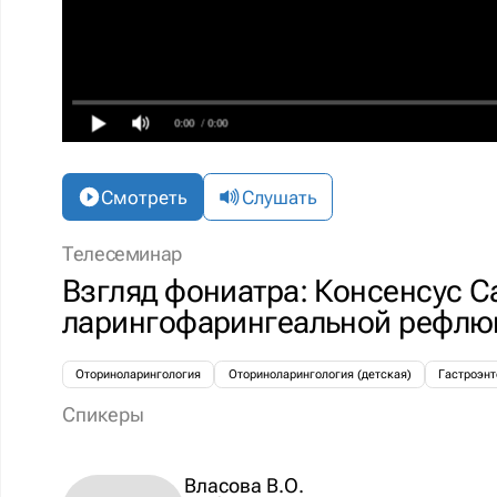
0:00
/ 0:00
Смотреть
Слушать
Телесеминар
Взгляд фониатра: Консенсус С
ларингофарингеальной рефлю
Оториноларингология
Оториноларингология (детская)
Гастроэнт
Спикеры
Власова В.О.