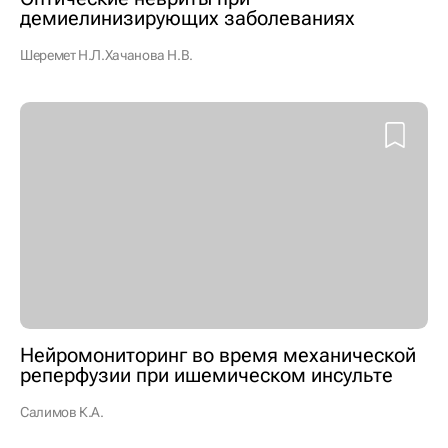
демиелинизирующих заболеваниях
Шеремет Н.Л.
Хачанова Н.В.
Нейромониторинг во время механической
реперфузии при ишемическом инсульте
Салимов К.А.