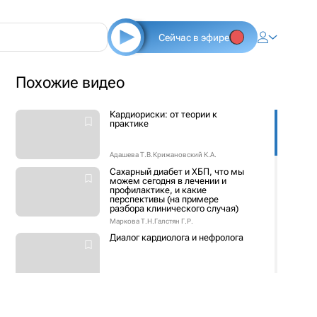
Сейчас в эфире
Похожие видео
Кардиориски: от теории к
практике
Адашева Т.В.
Крижановский К.А.
Сахарный диабет и ХБП, что мы
можем сегодня в лечении и
профилактике, и какие
перспективы (на примере
разбора клинического случая)
Маркова Т.Н.
Галстян Г.Р.
Диалог кардиолога и нефролога
Адашева Т.В.
Бобкова И.Н.
ХБП у пациента с СД – рано
ставим диагноз, оптимизируем
терапию. Диалог терапевта и