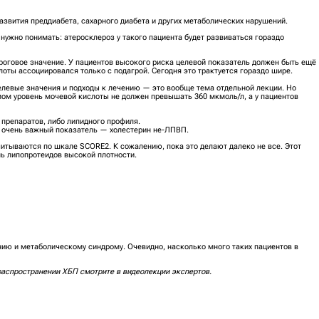
азвития преддиабета, сахарного диабета и других метаболических нарушений.
ужно понимать: атеросклероз у такого пациента будет развиваться гораздо
роговое значение. У пациентов высокого риска целевой показатель должен быть ещё
оты ассоциировался только с подагрой. Сегодня это трактуется гораздо шире.
елевые значения и подходы к лечению — это вообще тема отдельной лекции. Но
ом уровень мочевой кислоты не должен превышать 360 мкмоль/л, а у пациентов
препаратов, либо липидного профиля.
е очень важный показатель — холестерин не-ЛПВП.
читываются по шкале SCORE2. К сожалению, пока это делают далеко не все. Этот
нь липопротеидов высокой плотности.
нию и метаболическому синдрому. Очевидно, насколько много таких пациентов в
распространении ХБП смотрите в видеолекции экспертов.