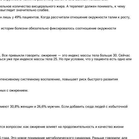
ительное количество висцерального жира. А терапевт должен понимать, к чему
 выглядит значительно слабее.
н лишь у 49% пациентов. Когда рассчитали отношение окружности талии к росту,
в истории болезни обязательно фиксировалось соотношение окружности
 Все привыкли говорить: ожирение — это индекс массы тела больше 30. Сейчас
ся уже при индексе массы тела 25. Но при условии, что у пациента есть одно или
интенсивному системному воспалению, повышает риск быстрого развития
нных с ожирением.
имеют 30,8% женщин и 26,6% мужчин. Если добавить сюда людей с избыточной
ются вопросом: как ожирение влияет на продолжительность и качество жизни
5 года. Это новое понимание метаболического синдрома. Раньше говорили: для