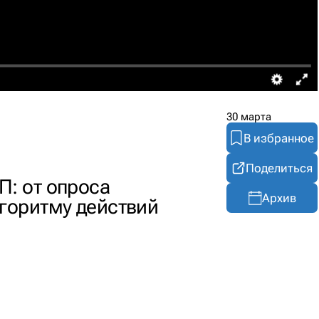
30 марта
В избранное
Поделиться
П: от опроса
Архив
горитму действий