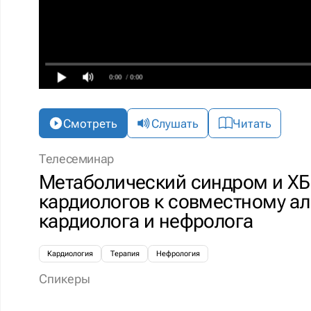
0:00
/ 0:00
Смотреть
Слушать
Читать
Телесеминар
Метаболический синдром и ХБ
кардиологов к совместному ал
кардиолога и нефролога
Кардиология
Терапия
Нефрология
Спикеры