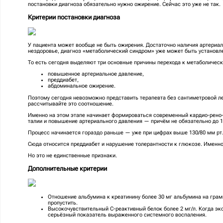
постановки диагноза обязательно нужно ожирение. Сейчас это уже не так.
Критерии постановки диагноза
У пациента может вообще не быть ожирения. Достаточно наличия артериал
нездоровье, диагноз «метаболический синдром» уже может быть установл
То есть сегодня выделяют три основные причины перехода к метаболичес
повышенное артериальное давление,
преддиабет,
абдоминальное ожирение.
Поэтому сегодня невозможно представить терапевта без сантиметровой ле
рассчитывайте это соотношение.
Именно на этом этапе начинает формироваться современный кардио-рено-
талии и повышение артериального давления — причём не обязательно до 1
Процесс начинается гораздо раньше — уже при цифрах выше 130/80 мм рт.
Сюда относится преддиабет и нарушение толерантности к глюкозе. Именн
Но это не единственные признаки.
Дополнительные критерии
Отношение альбумина к креатинину более 30 мг альбумина на грамм
пропустить.
Высокочувствительный С-реактивный белок более 2 мг/л. Когда эксп
серьёзный показатель выраженного системного воспаления.