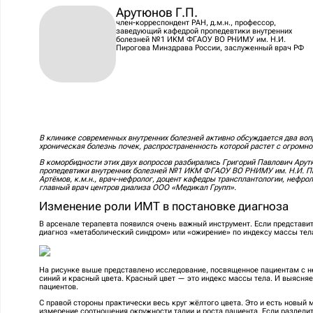
Арутюнов Г.П.
член-корреспондент РАН, д.м.н., профессор,
заведующий кафедрой пропедевтики внутренних
болезней №1 ИКМ ФГАОУ ВО РНИМУ им. Н.И.
Пирогова Минздрава России, заслуженный врач РФ
В клинике современных внутренних болезней активно обсуждается два воп
хроническая болезнь почек, распространенность которой растет с огромно
В коморбидности этих двух вопросов разбирались Григорий Павлович Арут
пропедевтики внутренних болезней №1 ИКМ ФГАОУ ВО РНИМУ им. Н.И. Пи
Артёмов, к.м.н., врач-нефролог, доцент кафедры трансплантологии, неф
главный врач центров диализа ООО «Медикал Групп».
Изменение роли ИМТ в постановке диагноза
В арсенале терапевта появился очень важный инструмент. Если представит
диагноз «метаболический синдром» или «ожирение» по индексу массы тел
На рисунке выше представлено исследование, посвященное пациентам с н
синий и красный цвета. Красный цвет — это индекс массы тела. И выясняе
пациентов.
С правой стороны практически весь круг жёлтого цвета. Это и есть новый
измерение соотношения окружности талии и роста пациента. Если разделит