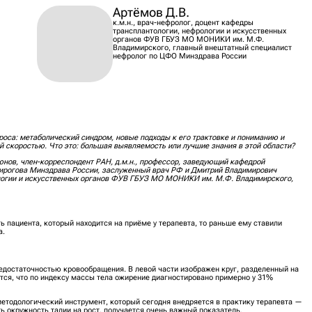
Артёмов Д.В.
к.м.н., врач-нефролог, доцент кафедры
трансплантологии, нефрологии и искусственных
органов ФУВ ГБУЗ МО МОНИКИ им. М.Ф.
Владимирского, главный внештатный специалист
нефролог по ЦФО Минздрава России
роса: метаболический синдром, новые подходы к его трактовке и пониманию и
й скоростью. Что это: большая выявляемость или лучшие знания в этой области?
юнов, член-корреспондент РАН, д.м.н., профессор, заведующий кафедрой
рогова Минздрава России, заслуженный врач РФ и Дмитрий Владимирович
рологии и искусственных органов ФУВ ГБУЗ МО МОНИКИ им. М.Ф. Владимирского,
ь пациента, который находится на приёме у терапевта, то раньше ему ставили
а.
едостаточностью кровообращения. В левой части изображен круг, разделенный на
тся, что по индексу массы тела ожирение диагностировано примерно у 31%
 методологический инструмент, который сегодня внедряется в практику терапевта —
ь окружность талии на рост, получается очень важный показатель.