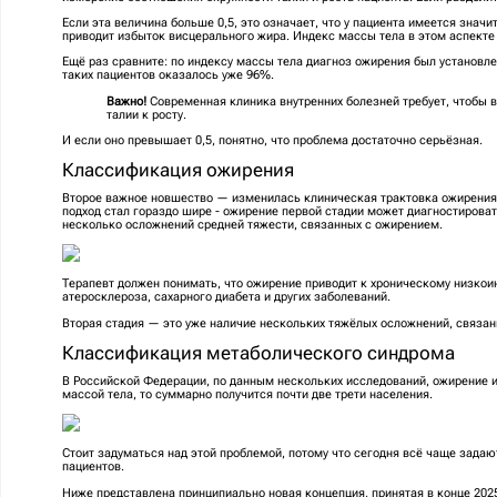
Если эта величина больше 0,5, это означает, что у пациента имеется знач
приводит избыток висцерального жира. Индекс массы тела в этом аспекте
Ещё раз сравните: по индексу массы тела диагноз ожирения был установле
таких пациентов оказалось уже 96%.
Важно!
Современная клиника внутренних болезней требует, чтобы 
талии к росту.
И если оно превышает 0,5, понятно, что проблема достаточно серьёзная.
Классификация ожирения
Второе важное новшество — изменилась клиническая трактовка ожирения.
подход стал гораздо шире - ожирение первой стадии может диагностировать
несколько осложнений средней тяжести, связанных с ожирением.
Терапевт должен понимать, что ожирение приводит к хроническому низко
атеросклероза, сахарного диабета и других заболеваний.
Вторая стадия — это уже наличие нескольких тяжёлых осложнений, связа
Классификация метаболического синдрома
В Российской Федерации, по данным нескольких исследований, ожирение 
массой тела, то суммарно получится почти две трети населения.
Стоит задуматься над этой проблемой, потому что сегодня всё чаще зада
пациентов.
Ниже представлена принципиально новая концепция, принятая в конце 202