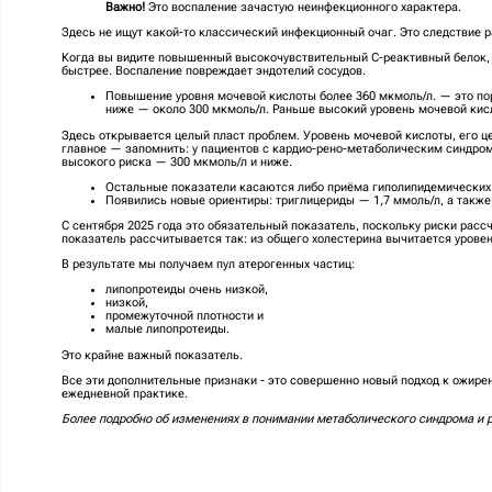
Важно!
Это воспаление зачастую неинфекционного характера.
Здесь не ищут какой-то классический инфекционный очаг. Это следствие р
Когда вы видите повышенный высокочувствительный С-реактивный белок, н
быстрее. Воспаление повреждает эндотелий сосудов.
Повышение уровня мочевой кислоты более 360 мкмоль/л. — это по
ниже — около 300 мкмоль/л. Раньше высокий уровень мочевой кисл
Здесь открывается целый пласт проблем. Уровень мочевой кислоты, его ц
главное — запомнить: у пациентов с кардио-рено-метаболическим синдром
высокого риска — 300 мкмоль/л и ниже.
Остальные показатели касаются либо приёма гиполипидемических 
Появились новые ориентиры: триглицериды — 1,7 ммоль/л, а такж
С сентября 2025 года это обязательный показатель, поскольку риски расс
показатель рассчитывается так: из общего холестерина вычитается урове
В результате мы получаем пул атерогенных частиц:
липопротеиды очень низкой,
низкой,
промежуточной плотности и
малые липопротеиды.
Это крайне важный показатель.
Все эти дополнительные признаки - это совершенно новый подход к ожире
ежедневной практике.
Более подробно об изменениях в понимании метаболического синдрома и 