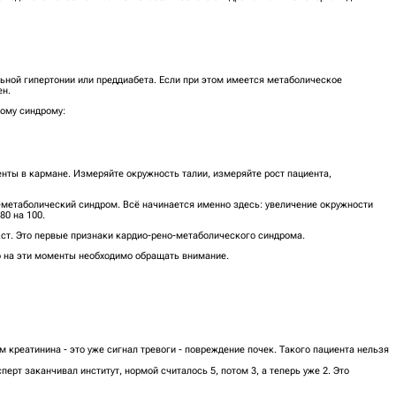
ьной гипертонии или преддиабета. Если при этом имеется метаболическое
ен.
кому синдрому:
нты в кармане. Измеряйте окружность талии, измеряйте рост пациента,
метаболический синдром. Всё начинается именно здесь: увеличение окружности
80 на 100.
ст. Это первые признаки кардио-рено-метаболического синдрома.
о на эти моменты необходимо обращать внимание.
 креатинина - это уже сигнал тревоги - повреждение почек. Такого пациента нельзя
ерт заканчивал институт, нормой считалось 5, потом 3, а теперь уже 2. Это