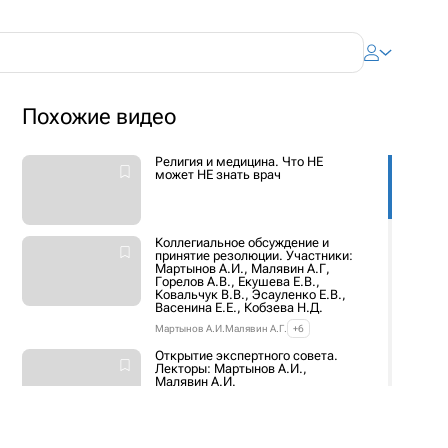
Похожие видео
Религия и медицина. Что НЕ
может НЕ знать врач
Коллегиальное обсуждение и
принятие резолюции. Участники:
Мартынов А.И., Малявин А.Г,
Горелов А.В., Екушева Е.В.,
Ковальчук В.В., Эсауленко Е.В.,
Васенина Е.Е., Кобзева Н.Д.
Мартынов А.И.
Малявин А.Г.
+6
Открытие экспертного совета.
Лекторы: Мартынов А.И.,
Малявин А.И.
Мартынов А.И.
Малявин А.Г.
Реабилитация в действии: