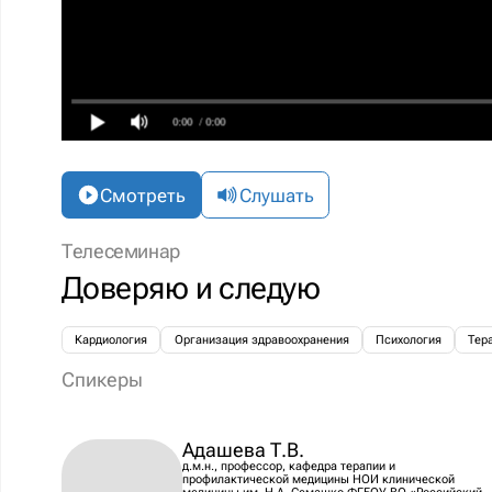
0:00
/ 0:00
Смотреть
Слушать
Телесеминар
Доверяю и следую
Кардиология
Организация здравоохранения
Психология
Тер
Спикеры
Адашева Т.В.
д.м.н., профессор, кафедра терапии и
профилактической медицины НОИ клинической