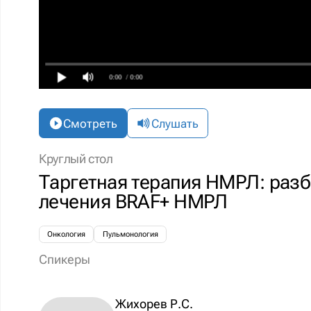
0:00
/ 0:00
Смотреть
Слушать
Круглый стол
Таргетная терапия НМРЛ: разб
лечения BRAF+ НМРЛ
Онкология
Пульмонология
Спикеры
Жихорев Р.С.