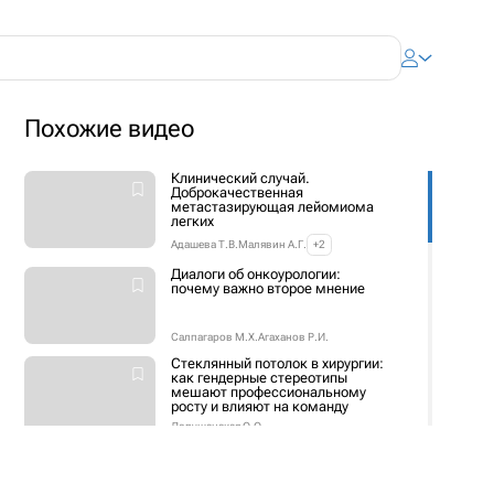
Похожие видео
Клинический случай.
Доброкачественная
метастазирующая лейомиома
легких
Адашева Т.В.
Малявин А.Г.
+2
Диалоги об онкоурологии:
почему важно второе мнение
Салпагаров М.Х.
Агаханов Р.И.
Стеклянный потолок в хирургии:
как гендерные стереотипы
мешают профессиональному
росту и влияют на команду
Лопушанская О.О.
Контроль кардио-рено-пульмо-
невро-метаболического
континуума