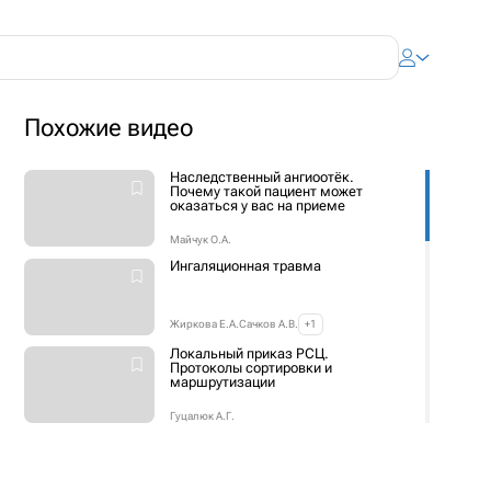
Похожие видео
Наследственный ангиоотёк.
Почему такой пациент может
оказаться у вас на приеме
Майчук О.А.
Ингаляционная травма
Жиркова Е.А.
Сачков А.В.
+1
Локальный приказ РСЦ.
Протоколы сортировки и
маршрутизации
Гуцалюк А.Г.
Нейромониторинг во время
механической реперфузии при
ишемическом инсульте