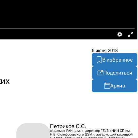
6 июня 2018
В избранное
Поделиться
ких
Архив
Петриков С.С.
академик РАН, д.м.н., директор ГБУЗ «НИИ СП им.
Н.В. Склифосовского ДЗМ», заведующий кафедрой