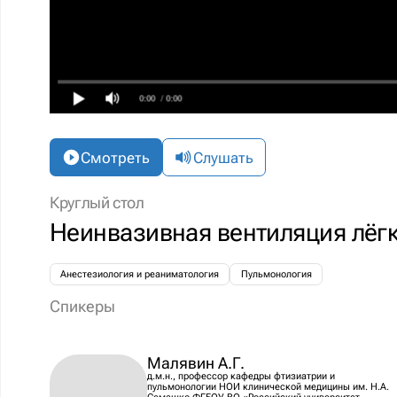
0:00
/ 0:00
Смотреть
Слушать
Круглый стол
Неинвазивная вентиляция лёг
Анестезиология и реаниматология
Пульмонология
Спикеры
Малявин А.Г.
д.м.н., профессор кафедры фтизиатрии и
пульмонологии НОИ клинической медицины им. Н.А.