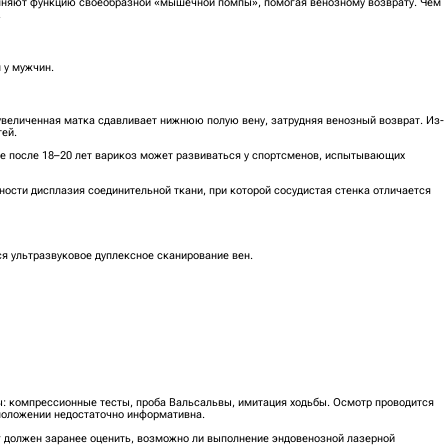
лняют функцию своеобразной «мышечной помпы», помогая венозному возврату. Чем
.
 у мужчин.
увеличенная матка сдавливает нижнюю полую вену, затрудняя венозный возврат. Из-
тей.
же после 18–20 лет варикоз может развиваться у спортсменов, испытывающих
ости дисплазия соединительной ткани, при которой сосудистая стенка отличается
я ультразвуковое дуплексное сканирование вен.
: компрессионные тесты, проба Вальсальвы, имитация ходьбы. Осмотр проводится
 положении недостаточно информативна.
г должен заранее оценить, возможно ли выполнение эндовенозной лазерной