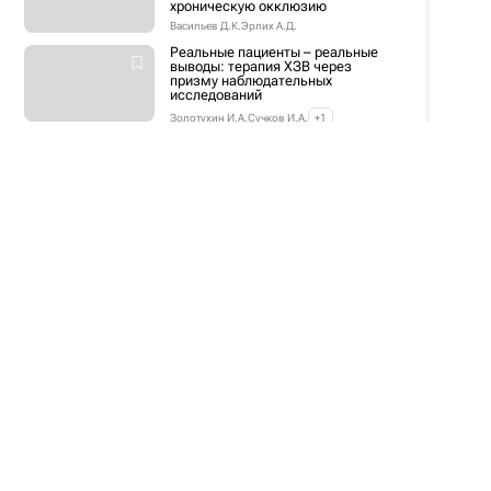
хроническую окклюзию
Васильев Д.К.
Эрлих А.Д.
Реальные пациенты – реальные
выводы: терапия ХЗВ через
призму наблюдательных
исследований
Золотухин И.А.
Сучков И.А.
+1
Дифференциальный диагноз
синдрома гиперкортицизма
Адашева Т.В.
Бохян В.Ю.
+1
Склеротерапия и/или ЭВЛК:
актуальные вопросы
эстетической флебологии
Кургинян Х.М.
Богачев В.Ю.
Хронические заболевания вен и
сахарный диабет 2 типа: что
полезно знать эндокринологу и
хирургу
Овсянников К.В.
Богачев В.Ю.
Пленарное заседание
«Технологии будущего в
неотложной медицине»
Петриков С.С.
Мануковский В.А.
+7