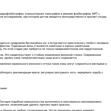
 радиофлебография, компьютерная томография в режиме флебографии, МРТ с
ое исследование, при котором датчик вводится непосредственно в просвет сосуда.
ждаться синдромом беспокойных ног и встречаются практически у любого человека.
ефектом. Подкожные вены становятся извитыми и хорошо заметными.
ру. На этой стадии уже требуется не только медикаментозное или хирургическое
в. Это свидетельствует о стойких изменениях венозной стенки. Современные
я, однако сама гиперпигментация чаще всего сохраняется.
новления нормального венозного оттока такие язвы могут сохраняться месяцами и
блюдать рекомендации врача: регулярно разгружать ноги, чередовать ходьбу с
томия.
. Сегодня подобные вмешательства выполняются максимально малоинвазивно:
крючки, позволяющие удалять притоки через проколы.
 и обычно не требует госпитализации. После процедуры пациент надевает