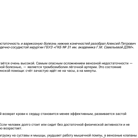
статочность и варикозную болезнь нижних конечностей разобрал Алексей Петрович
рдечно-сосудистой хирургии ГБУЗ «ГКБ № 31 им. академика Г.М. Савельевой ДЗМ».
таётся очень высокой. Самым опасным осложнением венозной недостаточности —
зной болезнью, — является тромбоэмболия лёгочной артерии. Это состояние
нской помощи: счёт зачастую идёт не на часы, а на минуты.
й возврат крови к сердцу становится менее эффективным, развивается застой
сли человек долго стоит или сидит без достаточной физической активности и не
но возрастает.
нагрузку на суставы и мышцы, ухудшает работу мышечной помпы, а венозные клапаны