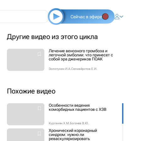
Сейчас в эфире
Другие видео из этого цикла
Лечение венозного тромбоза и
легочной эмболии: что принесет с
собой эра дженериков ПОАК
Золотухин И.А.
Селивёрстов Е.И.
Похожие видео
Особенности ведения
коморбидных пациентов с ХЗВ
Кургинян Х.М.
Богачев В.Ю.
Хронический коронарный
синдром: нужно ли
реваскуляризировать