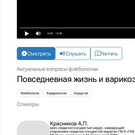
0:00
/ 0:00
Смотреть
Слушать
Читать
Актуальные вопросы флебологии
Повседневная жизнь и варико
Флебология
Кардиология
Хирургия
Спикеры
Красников А.П.
врач сердечно-сосудистый хирург, заведующий
отделением сердечно-сосудистой хирургии ГБУЗ «ГКБ