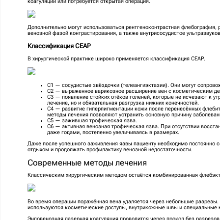
коагуляции или потребуется открытая операция.
Дополнительно могут использоваться рентгеноконтрастная флебография,
венозной фазой контрастирования, а также внутрисосудистое ультразвуков
Классификация CEAP
В хирургической практике широко применяется классификация CEAP.
С1 — сосудистые звёздочки (телеангиэктазии). Они могут сопрово
С2 — выраженное варикозное расширение вен с косметическим д
С3 — появление стойких отёков голеней, которые не исчезают к ут
лечение, но и обязательная разгрузка нижних конечностей.
С4 — развитие гиперпигментации кожи после перенесённых флебито
методы лечения позволяют устранить основную причину заболевани
С5 — зажившая трофическая язва.
С6 — активная венозная трофическая язва. При отсутствии восста
даже годами, постепенно увеличиваясь в размерах.
Даже после успешного заживления язвы пациенту необходимо постоянно со
отдыхом и продолжать профилактику венозной недостаточности.
Современные методы лечения
Классическим хирургическим методом остаётся комбинированная флебэк
Во время операции поражённая вена удаляется через небольшие разрезы
используются косметические доступы, внутрикожные швы и специальные 
Эндовенозная лазерная коагуляция проводится через прокол без разрезов