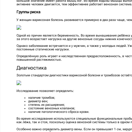
Большое значение имеет работа мышц ног. Во время ходьбы мышцы выпо
активнее человек двигается, тем эффективнее работает венозная система
Группы риска
У женщин варикозная болезнь развивается примерно в два раза чаще, чем
Одной из причин является беременность. Во время вынашивания ребёнка 
за этого возрастает нагрузка на другие венозные сосуды нижних конечнос
Однако заболевание встречается и у мужчин, а также у молодых людей. У
постоянные статические нагрузки.
Определённую роль играет и наследственная предрасположенность, в частн
повышенной растяжимостью.
Диагностика
Золотым стандартом диагностики варикозной болезни и тромбозов остаётс
Исследование позволяет определить:
наличие тромбов;
диаметр вен;
степень их расширения;
состояние венозных клапанов;
наличие патологического сброса крови.
Во время исследования используются специальные функциональные пробы
как лёжа, так и стоя, поскольку оценка венозной системы только в одном
Особенно важно определить диаметр вены. Если он превышает 1 см, хирур