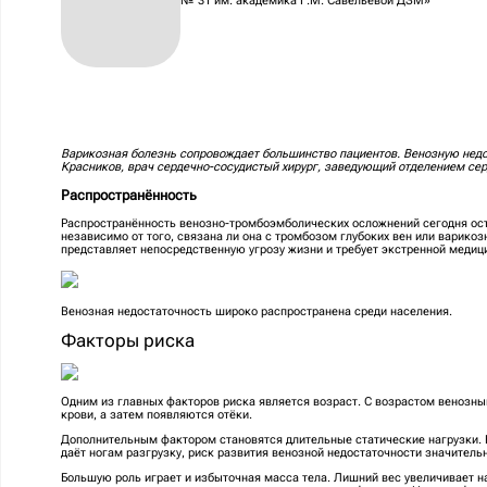
№ 31 им. академика Г.М. Савельевой ДЗМ»
Варикозная болезнь сопровождает большинство пациентов. Венозную недо
Красников, врач сердечно-сосудистый хирург, заведующий отделением се
Распространённость
Распространённость венозно-тромбоэмболических осложнений сегодня ос
независимо от того, связана ли она с тромбозом глубоких вен или варико
представляет непосредственную угрозу жизни и требует экстренной медици
Венозная недостаточность широко распространена среди населения.
Факторы риска
Одним из главных факторов риска является возраст. С возрастом венозны
крови, а затем появляются отёки.
Дополнительным фактором становятся длительные статические нагрузки. Е
даёт ногам разгрузку, риск развития венозной недостаточности значитель
Большую роль играет и избыточная масса тела. Лишний вес увеличивает 