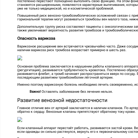
постепенно перестают полноценно выполнять свою функцию. На этом фон
становятся расширенными, появляются характерные выпячивания, которые
уже не только медицинской, но и косметической проблемой.
Повышенный риск венозно-тромбоэмболических осложнений связан с приё
гормональной терапии могут развиваться тромбозы вен малого таза, нижни
Дополнительную группу риска составляют пациенты с онкологическими з
также увеличивает вероятность развития тромбозов и тромбоэмболически
Опасность варикоза
Варикозное расширение вен встречается чрезвычайно часто. Даже сосуди
наличии варикоза риск тромбоза возрастает примерно в шесть раз.
Основная проблема заключается в нарушении работы клапанного аппарата
(регургитация), развивается турбулентность кровотока. Постепенно образ
развивается флебит, а тромб начинает распространяться вверх по сосуду. 
последующим развитием тромбоэмболии лёгочной артерии.
Именно поэтому варикозную болезнь необходимо лечить своевременно, и
Важно!
Оставлять заболевание без лечения нельзя.
Развитие венозной недостаточности
Главное отличие вен от артерий заключается в наличии клапанов. По арте
обратно к сердцу. Венозные клапаны препятствуют обратному току крови.
Если клапанный аппарат перестаёт работать, развивается застой крови. 
если однажды он сильно растянулся, вернуть его к первоначальному сост