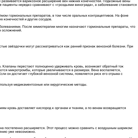
е развивается варикозное расширение вен нижних конечностей. Подкожные вены
 пациенты нередко сравнивают с «гроздьями винограда», а заболевание становится
мом гормональных препаратов, в том числе оральных контрацептивов. На фоне
х конечностей и других сосудов.
аболеваниями. После химиотерапии многим назначают гормональные препараты, что
х осложнений.
стые звёздочки могут рассматриваться как ранний признак венозной болезни. При
. Клапаны перестают полноценно удерживать кровь, возникает обратный ток
уются микротромбы, которые увеличиваются в размерах. Вена воспаляется,
Если он достигает глубокой венозной системы, появляется риск его отрыва с
спользуя медикаментозные или хирургические методы.
риям кровь доставляет кислород к органам и тканям, а по венам возвращается
Вена постепенно расширяется. Этот процесс можно сравнить с воздушным шариком:
оянию уже невозможно.