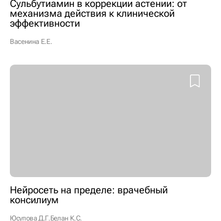
Сульбутиамин в коррекции астении: от
механизма действия к клинической
эффективности
Васенина Е.Е.
Нейросеть на пределе: врачебный
консилиум
Юсупова Д.Г.
Белан К.С.