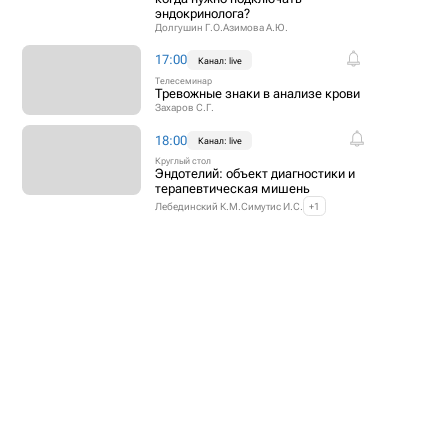
эндокринолога?
Долгушин Г.О.
Азимова А.Ю.
17:00
Канал: live
Телесеминар
Тревожные знаки в анализе крови
Захаров С.Г.
18:00
Канал: live
Круглый стол
Эндотелий: объект диагностики и
терапевтическая мишень
Лебединский К.М.
Симутис И.С.
+1