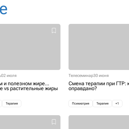
е
ь
02 июля
Телесеминар
30 июня
м и полезном жире...
Смена терапии при ГТР: 
 vs растительные жиры
оправдано?
Терапия
Психиатрия
Терапия
+1