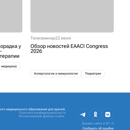
Телесеминар
22 июня
орадка у
Обзор новостей EAACI Congress
–
2026
 терапии
я медицина)
Аллергология и иммунология
Педиатрия
ого медицинского образования для врачей.
Политика конфиденциальности
Использование файлов cookie
Дизайн сайта
A M I O
Сообщить об ошибке