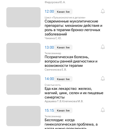
Федорова Ю.А.
12:00
Канал: live
Цикл «Пульмонология в деталях»
Современные муколитические
препараты: механизм действия и
роль в терапии бронхо-легочных
заболеваний
Чикина С.Ю.
13:00
Канал: live
Телесеминар
Псориатическая болезнь,
вопросы ранней диагностики и
возможности терапии
Свечникова Е.В.
14:00
Канал: live
Счастье есть
Еда как лекарство: железо,
магний, цинк, селен и их пищевые
синергисты
Адашева Т.В.
Клепикова М.В.
15:15
Канал: live
Телесеминар
Бесплодие: когда
гинекологическая проблема, а
когда нужно подключать