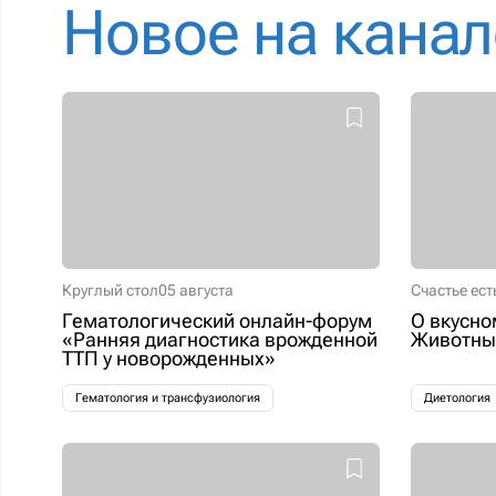
Новое на канал
Круглый стол
05 августа
Счастье ест
Гематологический онлайн-форум
О вкусно
«Ранняя диагностика врожденной
Животные
ТТП у новорожденных»
Гематология и трансфузиология
Диетология