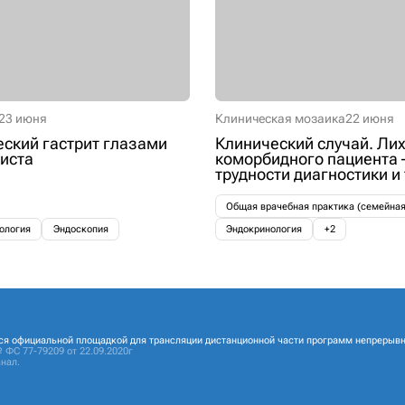
23 июня
Клиническая мозаика
22 июня
ский гастрит глазами
Клинический случай. Лих
иста
коморбидного пациента 
трудности диагностики и
Общая врачебная практика (семейна
ология
Эндоскопия
Эндокринология
+2
ся официальной площадкой для трансляции дистанционной части программ непрерывн
 ФС 77-79209 от 22.09.2020г
нал.