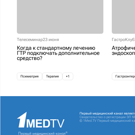
Телесеминар
23 июня
ГастроКлуб
Когда к стандартному лечению
Атрофиче
ГТР подключать дополнительное
эндоскоп
средство?
Психиатрия
Терапия
+1
Гастроэнтер
Первый медицинский канал являет
Свидетельство о регистрации ЭЛ №
© 1Med.TV Первый медицинский ка