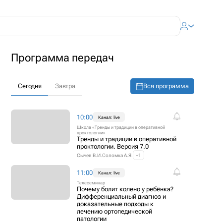
Программа передач
Вся программа
Сегодня
Завтра
10:00
Канал: live
Школа «Тренды и традиции в оперативной
проктологии»
Тренды и традиции в оперативной
проктологии. Версия 7.0
Сычев В.И.
Соломка А.Я.
+1
11:00
Канал: live
Телесеминар
Почему болит колено у ребёнка?
Дифференциальный диагноз и
доказательные подходы к
лечению ортопедической
патологии